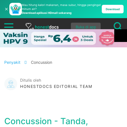
Mau hitung kalori makanan, masa subur, hingga pengingat
✕
minum air?
Download
Download aplikasi HDmall sekarang
Buka di app
Penyakit
Concussion
Ditulis oleh
HONESTDOCS EDITORIAL TEAM
Concussion - Tanda,