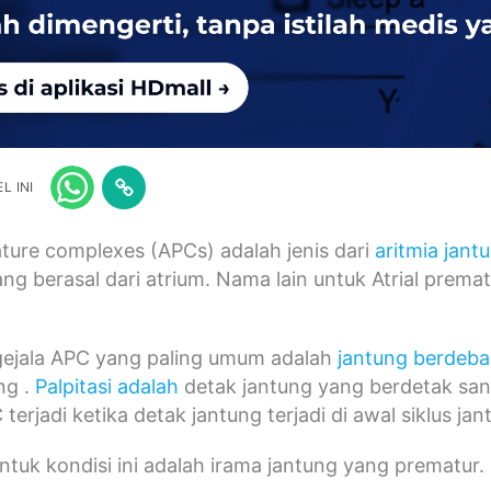
L INI
ature complexes (APCs) adalah jenis dari
aritmia jant
ng berasal dari atrium. Nama lain untuk Atrial prema
gejala APC yang paling umum adalah
jantung berdeba
ng .
Palpitasi adalah
detak jantung yang berdetak san
 terjadi ketika detak jantung terjadi di awal siklus ja
ntuk kondisi ini adalah irama jantung yang prematur.