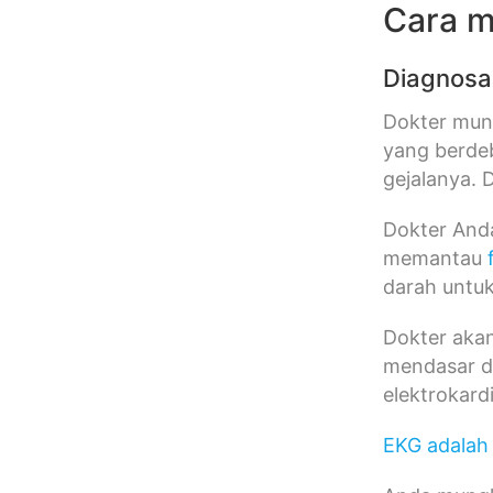
Cara m
Diagnosa
Dokter mun
yang berdeb
gejalanya. 
Dokter Anda
memantau
darah untu
Dokter aka
mendasar d
elektrokar
EKG adalah