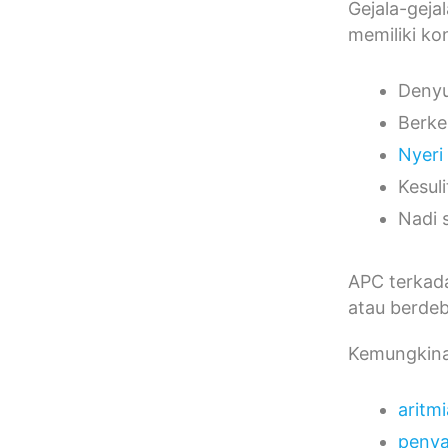
Gejala-gej
memiliki ko
Denyu
Berke
Nyeri
Kesul
Nadi 
APC terkada
atau berdeb
Kemungkina
aritmi
penya