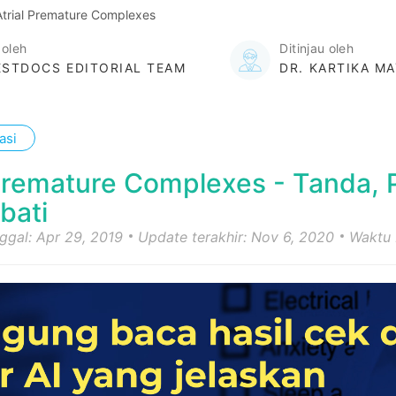
Atrial Premature Complexes
 oleh
Ditinjau oleh
STDOCS EDITORIAL TEAM
DR. KARTIKA MA
asi
 Premature Complexes - Tanda, 
bati
nggal: Apr 29, 2019
Update terakhir: Nov 6, 2020
Waktu 