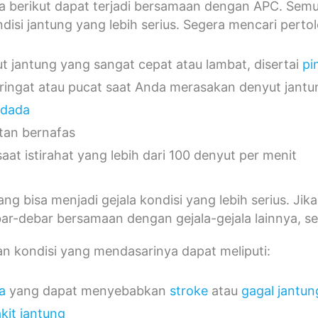
ala berikut dapat terjadi bersamaan dengan APC. Se
ndisi jantung yang lebih serius. Segera mencari pert
t jantung yang sangat cepat atau lambat, disertai
pi
ringat atau pucat saat Anda merasakan denyut jant
 dada
itan bernafas
saat istirahat yang lebih dari 100 denyut per menit
ng bisa menjadi gejala kondisi yang lebih serius. Ji
ar-debar bersamaan dengan gejala-gejala lainnya, s
n kondisi yang mendasarinya dapat meliputi:
a
yang dapat menyebabkan
stroke
atau
gagal jantun
kit jantung