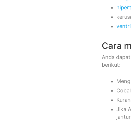
hiper
kerus
ventr
Cara m
Anda dapat 
berikut:
Mengh
Cobal
Kuran
Jika 
jantu