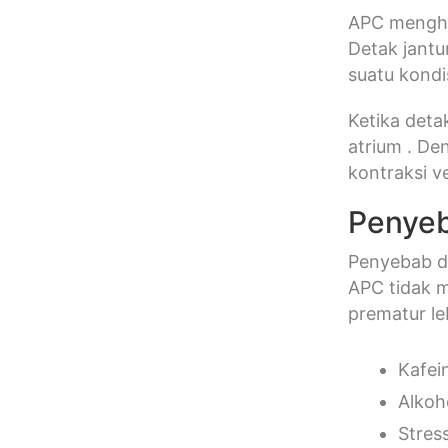
APC mengha
Detak jantu
suatu kondi
Ketika deta
atrium . De
kontraksi ve
Penyeb
Penyebab d
APC tidak m
prematur leb
Kafei
Alkoh
Stres