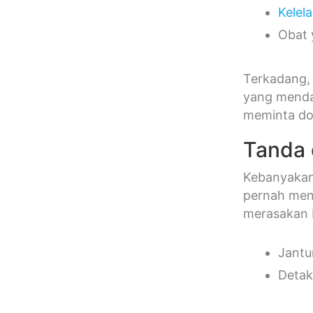
Kelel
Obat
Terkadang, 
yang mendas
meminta do
Tanda 
Kebanyakan
pernah men
merasakan b
Jantu
Detak