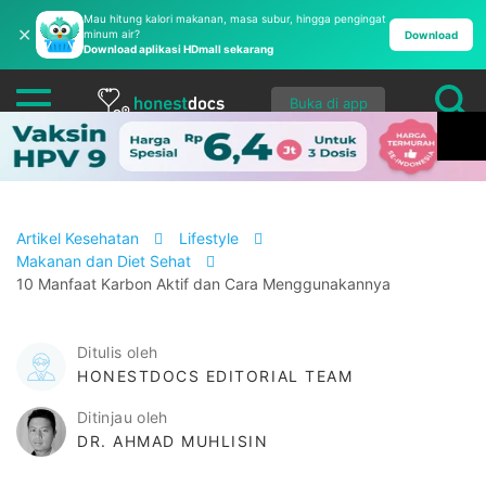
Mau hitung kalori makanan, masa subur, hingga pengingat
✕
minum air?
Download
Download aplikasi HDmall sekarang
Buka di app
Artikel Kesehatan
Lifestyle
Makanan dan Diet Sehat
10 Manfaat Karbon Aktif dan Cara Menggunakannya
Ditulis oleh
HONESTDOCS EDITORIAL TEAM
Ditinjau oleh
DR. AHMAD MUHLISIN