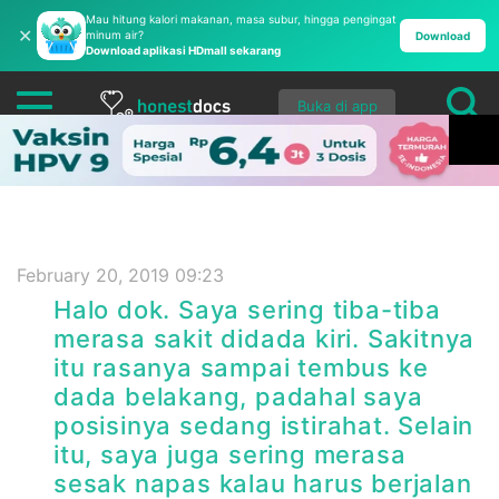
Mau hitung kalori makanan, masa subur, hingga pengingat
✕
minum air?
Download
Download aplikasi HDmall sekarang
Buka di app
February 20, 2019 09:23
Halo dok. Saya sering tiba-tiba
merasa sakit didada kiri. Sakitnya
itu rasanya sampai tembus ke
dada belakang, padahal saya
posisinya sedang istirahat. Selain
itu, saya juga sering merasa
sesak napas kalau harus berjalan