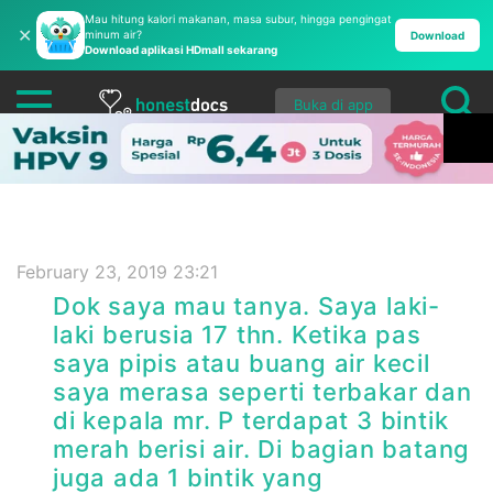
Mau hitung kalori makanan, masa subur, hingga pengingat
✕
minum air?
Download
Download aplikasi HDmall sekarang
Buka di app
February 23, 2019 23:21
Dok saya mau tanya. Saya laki-
laki berusia 17 thn. Ketika pas
saya pipis atau buang air kecil
saya merasa seperti terbakar dan
di kepala mr. P terdapat 3 bintik
merah berisi air. Di bagian batang
juga ada 1 bintik yang