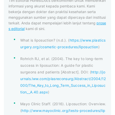
Tim Editorial HonestDocs berkomitmen untuk memberikan
informasi yang akurat kepada pembaca kami. Kami
bekerja dengan dokter dan praktisi kesehatan serta
menggunakan sumber yang dapat dipercaya dari institusi
terkait. Anda dapat mempelajari lebih lanjut tentang
prose
s editorial
kami di sini.
What is liposuction? (n.d.). (
https://www.plastics
urgery.org/cosmetic-procedures/liposuction
)
Rohrich RJ, et al. (2004). The key to long-term
success in liposuction: A guide for plastic
surgeons and patients [Abstract]. DOI: (
http://jo
urnals.lww.com/plasreconsurg/Abstract/2004/12
000/The_Key_to_Long_Term_Success_in_Liposuc
tion__A.40.aspx
)
Mayo Clinic Staff. (2016). Liposuction: Overview.
(
http://www.mayoclinic.org/tests-procedures/lip