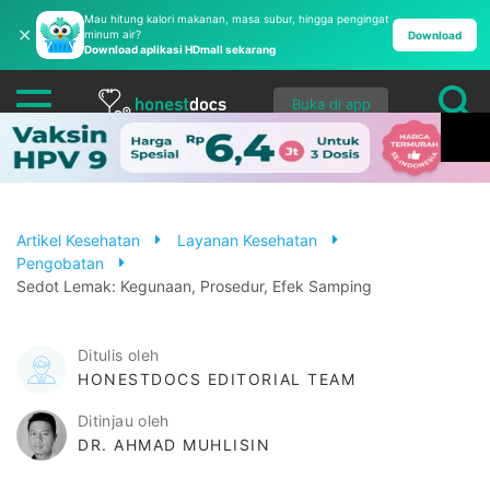
Mau hitung kalori makanan, masa subur, hingga pengingat
✕
minum air?
Download
Download aplikasi HDmall sekarang
Buka di app
Artikel Kesehatan
Layanan Kesehatan
Pengobatan
Sedot Lemak: Kegunaan, Prosedur, Efek Samping
Ditulis oleh
HONESTDOCS EDITORIAL TEAM
Ditinjau oleh
DR. AHMAD MUHLISIN