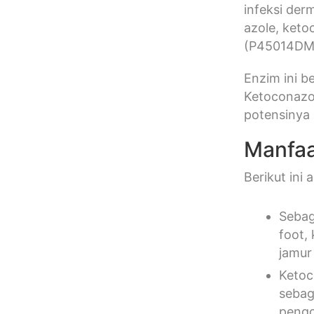
infeksi der
azole, ket
(P45014DM
Enzim ini b
Ketoconazol
potensinya
Manfaa
Berikut ini
Sebag
foot, 
jamur
Ketoc
sebag
pengo