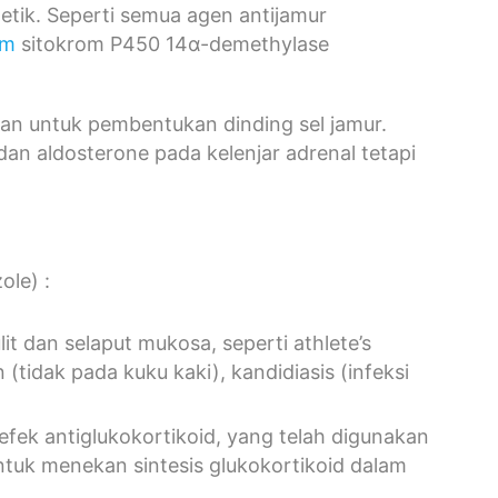
tetik. Seperti semua agen antijamur
im
sitokrom P450 14α-demethylase
kan untuk pembentukan dinding sel jamur.
n aldosterone pada kelenjar adrenal tetapi
ole) :
lit dan selaput mukosa, seperti athlete’s
 (tidak pada kuku kaki), kandidiasis (infeksi
efek antiglukokortikoid, yang telah digunakan
ntuk menekan sintesis glukokortikoid dalam