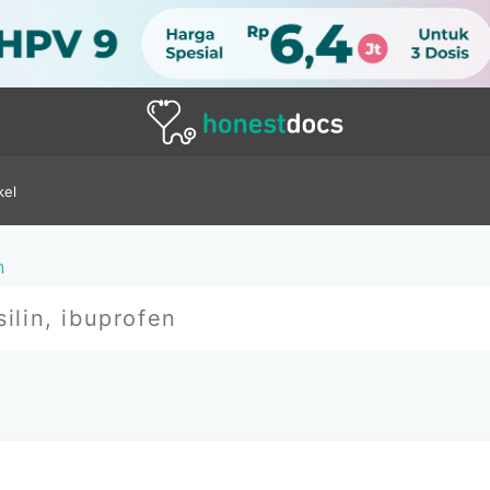
kel
n