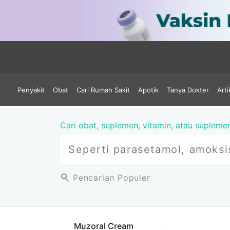
Penyakit
Obat
Cari Rumah Sakit
Apotik
Tanya Dokter
Arti
Cari obat, suplemen, vitamin, atau supleme
Pencarian Populer
Muzoral Cream