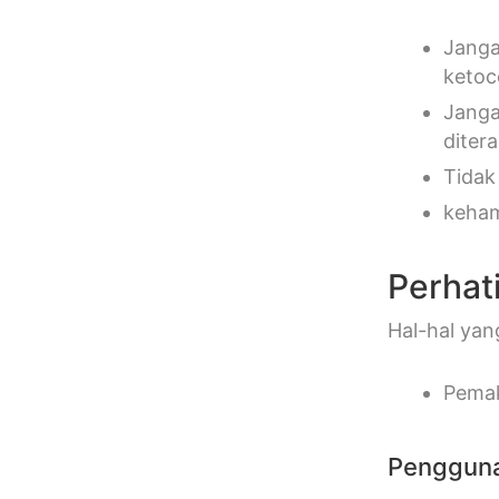
Janga
ketoc
Janga
diter
Tidak
keham
Perhat
Hal-hal yan
Pemak
Pengguna