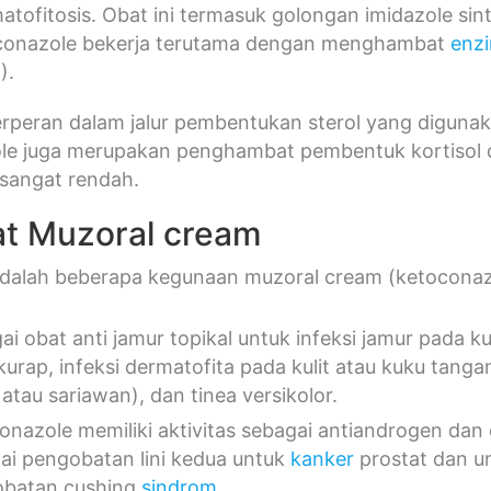
matofitosis. Obat ini termasuk golongan imidazole sin
oconazole bekerja terutama dengan menghambat
enz
).
erperan dalam jalur pembentukan sterol yang diguna
e juga merupakan penghambat pembentuk kortisol da
 sangat rendah.
t Muzoral cream
 adalah beberapa kegunaan muzoral cream (ketoconaz
ai obat anti jamur topikal untuk infeksi jamur pada ku
kurap, infeksi dermatofita pada kulit atau kuku tangan
 atau sariawan), dan tinea versikolor.
onazole memiliki aktivitas sebagai antiandrogen dan 
ai pengobatan lini kedua untuk
kanker
prostat dan u
batan cushing
sindrom
.