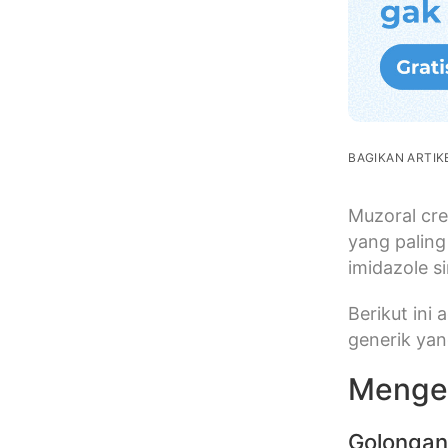
BAGIKAN ARTIKE
Muzoral cre
yang palin
imidazole si
Berikut ini
generik ya
Menge
Golonga