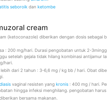
titis seboroik
dan
ketombe
muzoral cream
am (ketoconazole) diberikan dengan dosis sebagai be
a : 200 mg/hari. Durasi pengobatan untuk 2-3minggu
ggu setelah gejala tidak hilang kombinasi antijamur l
/hari.
lebih dari 2 tahun : 3-6,6 mg / kg bb / hari. Obat dib
i.
diasis
vaginal resisten yang
kronis
: 400 mg / hari. Pe
batan hingga infeksi menghilang. pengobatan harus 
diberikan bersama makanan.