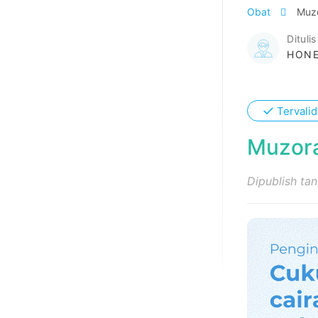
Obat
Muz
Ditulis
HONE
✓
Tervalid
Muzora
Dipublish ta