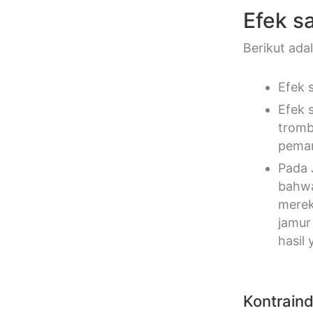
Efek s
Berikut ada
Efek 
Efek s
tromb
peman
Pada 
bahwa
merek
jamur
hasil 
Kontraind