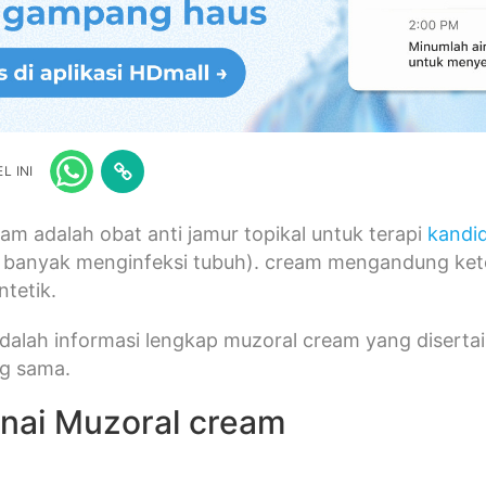
L INI
am adalah obat anti jamur topikal untuk terapi
kandid
g banyak menginfeksi tubuh). cream mengandung ket
ntetik.
 adalah informasi lengkap muzoral cream yang disert
ng sama.
nai Muzoral cream
n