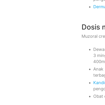
Derma
Dosis 
Muzoral cre
Dewas
3 min
400mg
Anak 
terbag
Kandi
pengo
Obat 