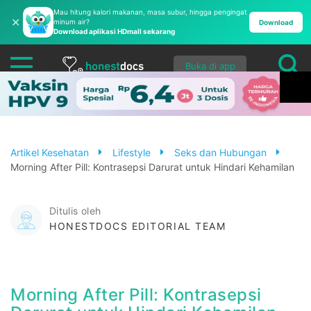
Mau hitung kalori makanan, masa subur, hingga pengingat
✕
minum air?
Download
Download aplikasi HDmall sekarang
Buka di app
Artikel Kesehatan
Lifestyle
Seks dan Hubungan
Morning After Pill: Kontrasepsi Darurat untuk Hindari Kehamilan
Ditulis oleh
HONESTDOCS EDITORIAL TEAM
Morning After Pill: Kontrasepsi