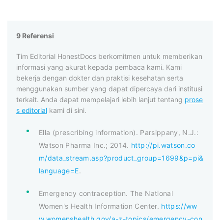
9 Referensi
Tim Editorial HonestDocs berkomitmen untuk memberikan
informasi yang akurat kepada pembaca kami. Kami
bekerja dengan dokter dan praktisi kesehatan serta
menggunakan sumber yang dapat dipercaya dari institusi
terkait. Anda dapat mempelajari lebih lanjut tentang
prose
s editorial
kami di sini.
Ella (prescribing information). Parsippany, N.J.:
Watson Pharma Inc.; 2014.
http://pi.watson.co
m/data_stream.asp?product_group=1699&p=pi&
language=E
.
Emergency contraception. The National
Women's Health Information Center.
https://ww
w.womenshealth.gov/a-z-topics/emergency-con