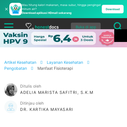
Mau hitung kalori makanan, masa subur, hingga pengingat
✕
minum air?
Download
Download aplikasi HDmall sekarang
Buka di app
Artikel Kesehatan
Layanan Kesehatan
Pengobatan
Manfaat Fisioterapi
Ditulis oleh
ADELIA MARISTA SAFITRI, S.K.M
Ditinjau oleh
DR. KARTIKA MAYASARI