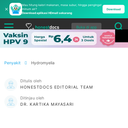
Mau hitung kalori makanan, masa subur, hingga pengingat
✕
minum air?
Download
Download aplikasi HDmall sekarang
Buka di app
Penyakit
Hydromyelia
Ditulis oleh
HONESTDOCS EDITORIAL TEAM
Ditinjau oleh
DR. KARTIKA MAYASARI