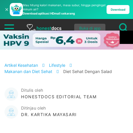
Mau hitung kalori makanan, masa subur, hingga pengingat
✕
minum air?
Download
Download aplikasi HDmall sekarang
Buka di app
Artikel Kesehatan
Lifestyle
Makanan dan Diet Sehat
Diet Sehat Dengan Salad
Ditulis oleh
HONESTDOCS EDITORIAL TEAM
Ditinjau oleh
DR. KARTIKA MAYASARI