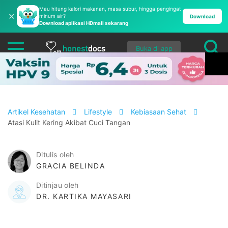
Mau hitung kalori makanan, masa subur, hingga pengingat
✕
minum air?
Download
Download aplikasi HDmall sekarang
Buka di app
Artikel Kesehatan
Lifestyle
Kebiasaan Sehat
Atasi Kulit Kering Akibat Cuci Tangan
Ditulis oleh
GRACIA BELINDA
Ditinjau oleh
DR. KARTIKA MAYASARI