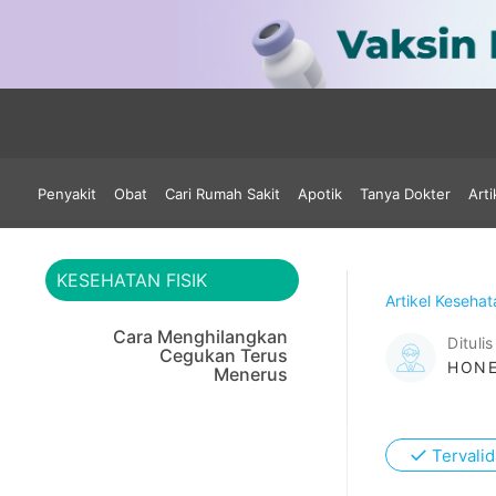
Penyakit
Obat
Cari Rumah Sakit
Apotik
Tanya Dokter
Arti
KESEHATAN FISIK
Artikel Keseha
Cara Menghilangkan
Ditulis
Cegukan Terus
HONE
Menerus
✓
Tervalid