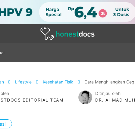
kel
tan
Lifestyle
Kesehatan Fisik
Cara Menghilangkan Ceg
 oleh
Ditinjau oleh
STDOCS EDITORIAL TEAM
DR. AHMAD MUH
asi