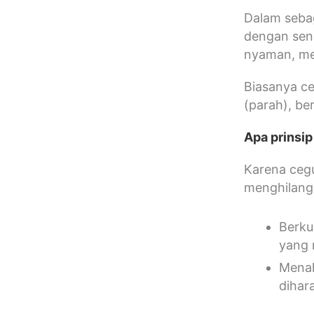
Dalam sebag
dengan sen
nyaman, men
Biasanya c
(parah), be
Apa prinsi
Karena cegu
menghilang
Berku
yang 
Menah
dihar