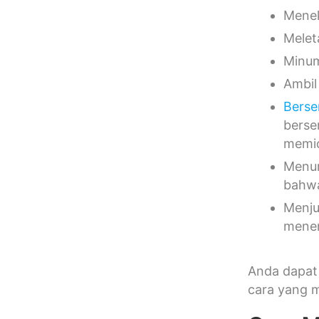
Menek
Melet
Minum
Ambil
Bers
berse
memic
Menun
bahwa
Menju
menen
Anda dapat 
cara yang 