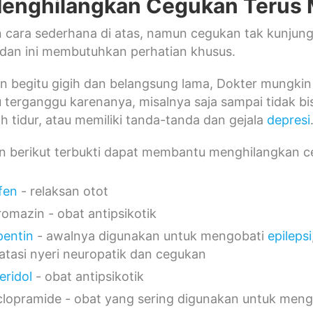
enghilangkan Cegukan Terus 
n cara sederhana di atas, namun cegukan tak kunju
s dan ini membutuhkan perhatian khusus.
n begitu gigih dan belangsung lama, Dokter mungkin
 terganggu karenanya, misalnya saja sampai tidak b
h tidur, atau memiliki tanda-tanda dan gejala
depresi
n berikut terbukti dapat membantu menghilangkan c
fen
- relaksan otot
romazin - obat antipsikotik
entin
- awalnya digunakan untuk mengobati
epilepsi
tasi nyeri neuropatik dan cegukan
eridol
- obat antipsikotik
lopramide - obat yang sering digunakan untuk meng