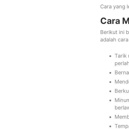
Cara yang le
Cara M
Berikut ini
adalah cara
Tarik
perla
Berna
Mende
Berk
Minum
berla
Membe
Tempa