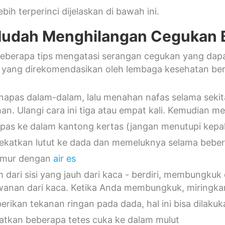
bih terperinci dijelaskan di bawah ini.
udah Menghilangan Cegukan B
 beberapa tips mengatasi serangan cegukan yang dapa
 yang direkomendasikan oleh lembaga kesehatan bers
 napas dalam-dalam, lalu menahan nafas selama seki
han. Ulangi cara ini tiga atau empat kali. Kemudian 
pas ke dalam kantong kertas (jangan menutupi kepal
katkan lutut ke dada dan memeluknya selama beber
umur dengan
air es
 dari sisi yang jauh dari kaca - berdiri, membungku
wanan dari kaca. Ketika Anda membungkuk, miringk
rikan tekanan ringan pada dada, hal ini bisa dilak
tkan beberapa tetes cuka ke dalam mulut