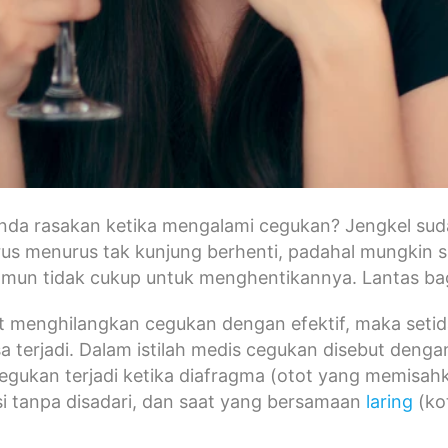
da rasakan ketika mengalami cegukan? Jengkel sudah
rus menurus tak kunjung berhenti, padahal mungkin
mun tidak cukup untuk menghentikannya. Lantas ba
t menghilangkan cegukan dengan efektif, maka seti
a terjadi. Dalam istilah medis cegukan disebut deng
Cegukan terjadi ketika diafragma (otot yang memisah
i tanpa disadari, dan saat yang bersamaan
laring
(kot