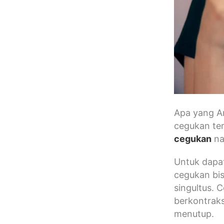
Apa yang An
cegukan te
cegukan
na
Untuk dapa
cegukan bis
singultus. 
berkontraks
menutup.