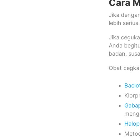
Cara M
Jika denga
lebih seriu
Jika ceguka
Anda begitu
badan, susa
Obat cegka
Baclo
Klorp
Gabap
menga
Halop
Metoc