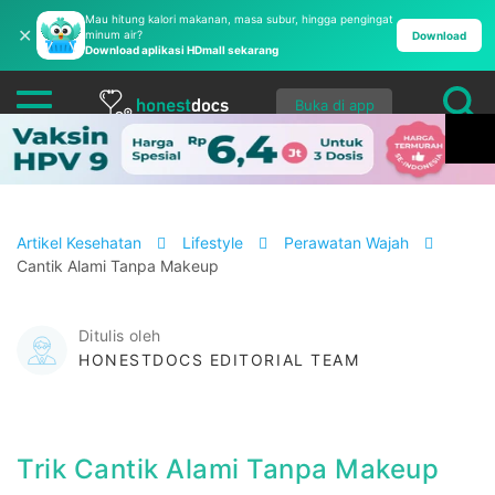
Mau hitung kalori makanan, masa subur, hingga pengingat
✕
minum air?
Download
Download aplikasi HDmall sekarang
Buka di app
Artikel Kesehatan
Lifestyle
Perawatan Wajah
Cantik Alami Tanpa Makeup
Ditulis oleh
HONESTDOCS EDITORIAL TEAM
Trik Cantik Alami Tanpa Makeup