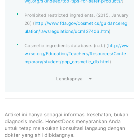
wg.org/skindeep/top-tips-for-safer-products/
)
Prohibited restricted ingredients. (2015, January
26) (
http://www.fda.gov/cosmetics/guidancereg
ulation/lawsregulations/ucm127406.htm
)
Cosmetic ingredients database. (n.d.) (
http://ww
w.rsc.org/Education/Teachers/Resources/Conte
mporary/student/pop_cosmetic_db.html
)
Lengkapnya
Artikel ini hanya sebagai informasi kesehatan, bukan
diagnosis medis. HonestDocs menyarankan Anda
untuk tetap melakukan konsultasi langsung dengan
dokter yang ahli dibidangnya.