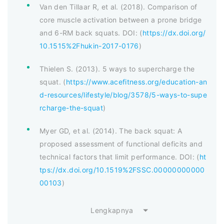
Van den Tillaar R, et al. (2018). Comparison of
core muscle activation between a prone bridge
and 6-RM back squats. DOI: (
https://dx.doi.org/
10.1515%2Fhukin-2017-0176
)
Thielen S. (2013). 5 ways to supercharge the
squat. (
https://www.acefitness.org/education-an
d-resources/lifestyle/blog/3578/5-ways-to-supe
rcharge-the-squat
)
Myer GD, et al. (2014). The back squat: A
proposed assessment of functional deficits and
technical factors that limit performance. DOI: (
ht
tps://dx.doi.org/10.1519%2FSSC.00000000000
00103
)
Lengkapnya