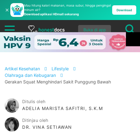
Mau hitung kalori makanan, masa subur, hingga pengingat
✕
minum air?
Download
Download aplikasi HDmall sekarang
Buka di app
Artikel Kesehatan
Lifestyle
Olahraga dan Kebugaran
Gerakan Squat Menghindari Sakit Punggung Bawah
Ditulis oleh
ADELIA MARISTA SAFITRI, S.K.M
Ditinjau oleh
DR. VINA SETIAWAN