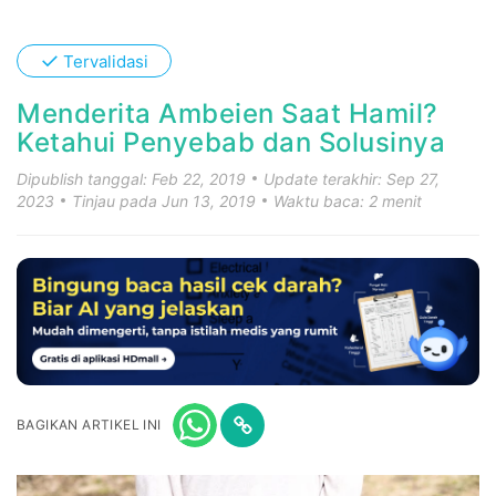
✓
Tervalidasi
Menderita Ambeien Saat Hamil?
Ketahui Penyebab dan Solusinya
Dipublish tanggal: Feb 22, 2019
Update terakhir: Sep 27,
2023
Tinjau pada Jun 13, 2019
Waktu baca: 2 menit
BAGIKAN ARTIKEL INI