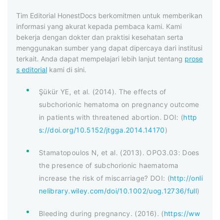
Tim Editorial HonestDocs berkomitmen untuk memberikan
informasi yang akurat kepada pembaca kami. Kami
bekerja dengan dokter dan praktisi kesehatan serta
menggunakan sumber yang dapat dipercaya dari institusi
terkait. Anda dapat mempelajari lebih lanjut tentang
prose
s editorial
kami di sini.
Şükür YE, et al. (2014). The effects of
subchorionic hematoma on pregnancy outcome
in patients with threatened abortion. DOI: (
http
s://doi.org/10.5152/jtgga.2014.14170
)
Stamatopoulos N, et al. (2013). OPO3.03: Does
the presence of subchorionic haematoma
increase the risk of miscarriage? DOI: (
http://onli
nelibrary.wiley.com/doi/10.1002/uog.12736/full
)
Bleeding during pregnancy. (2016). (
https://ww