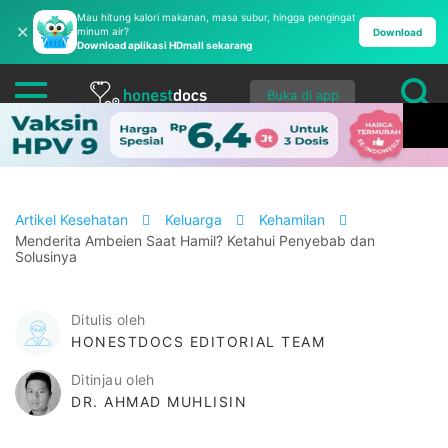
Mau hitung kalori makanan, masa subur, hingga pengingat
✕
minum air?
Download
Download aplikasi HDmall sekarang
Buka di app
Artikel Kesehatan
Keluarga
Kehamilan
Menderita Ambeien Saat Hamil? Ketahui Penyebab dan
Solusinya
Ditulis oleh
HONESTDOCS EDITORIAL TEAM
Ditinjau oleh
DR. AHMAD MUHLISIN