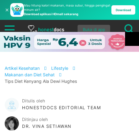
Mau hitung kalori makanan, masa subur, hingga pengingat
✕
minum air?
Download
Download aplikasi HDmall sekarang
Buka di app
Artikel Kesehatan
Lifestyle
Makanan dan Diet Sehat
Tips Diet Kenyang Ala Dewi Hughes
Ditulis oleh
HONESTDOCS EDITORIAL TEAM
Ditinjau oleh
DR. VINA SETIAWAN