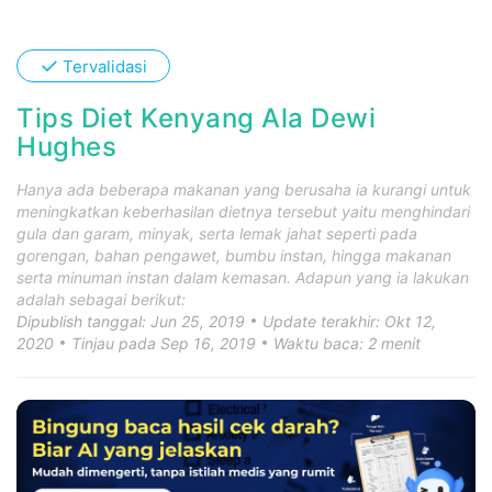
✓
Tervalidasi
Tips Diet Kenyang Ala Dewi
Hughes
Hanya ada beberapa makanan yang berusaha ia kurangi untuk
meningkatkan keberhasilan dietnya tersebut yaitu menghindari
gula dan garam, minyak, serta lemak jahat seperti pada
gorengan, bahan pengawet, bumbu instan, hingga makanan
serta minuman instan dalam kemasan. Adapun yang ia lakukan
adalah sebagai berikut:
Dipublish tanggal: Jun 25, 2019
Update terakhir: Okt 12,
2020
Tinjau pada Sep 16, 2019
Waktu baca: 2 menit