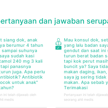
pertanyaan dan jawaban serup
t siang dok, anak
Mau konsul dok, se
saya berumur 4 tahun
yang lalu badan say
 sampai suhunya
gendut dan saat ini
 saya sudah kasi
turun berat badan s
tamol 240 mg 3 kali
tapi kok perut masi
 tapi panasnya
buncit ya? Saya tid
turun juga. Apa perlu
makan daging, ikan, 
antibiotik? Antibiotik
saya jg sering tidak
cocok untuk anak"
makan. Apa sebab y
 tahun?
Terimakasi
n ini telah dijawab oleh
Pertanyaan ini telah dijawab
hli medis
seorang ahli medis