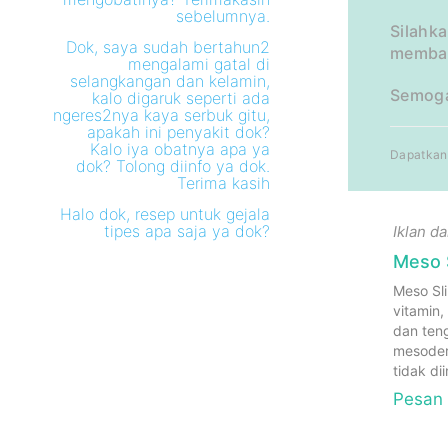
sebelumnya.
Silahka
Dok, saya sudah bertahun2
memban
mengalami gatal di
selangkangan dan kelamin,
Semoga
kalo digaruk seperti ada
ngeres2nya kaya serbuk gitu,
apakah ini penyakit dok?
Kalo iya obatnya apa ya
Dapatkan 
dok? Tolong diinfo ya dok.
Terima kasih
Halo dok, resep untuk gejala
tipes apa saja ya dok?
Iklan d
Meso S
Meso Sl
vitamin,
dan ten
mesoder
tidak di
Pesan