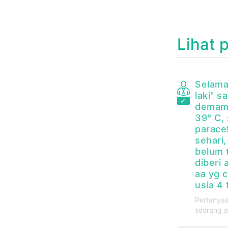
Lihat 
Selama
laki" 
demam
39° C,
parace
sehari,
belum 
diberi 
aa yg 
usia 4
Pertanyaa
seorang a