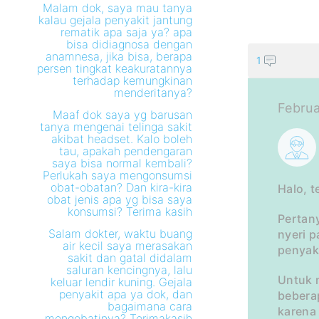
Malam dok, saya mau tanya
kalau gejala penyakit jantung
rematik apa saja ya? apa
bisa didiagnosa dengan
anamnesa, jika bisa, berapa
1
persen tingkat keakuratannya
terhadap kemungkinan
menderitanya?
Februa
Maaf dok saya yg barusan
tanya mengenai telinga sakit
akibat headset. Kalo boleh
tau, apakah pendengaran
saya bisa normal kembali?
Perlukah saya mengonsumsi
obat-obatan? Dan kira-kira
Halo, t
obat jenis apa yg bisa saya
konsumsi? Terima kasih
Pertan
Salam dokter, waktu buang
nyeri p
air kecil saya merasakan
penyak
sakit dan gatal didalam
saluran kencingnya, lalu
Untuk 
keluar lendir kuning. Gejala
penyakit apa ya dok, dan
bebera
bagaimana cara
karena
mengobatinya? Terimakasih