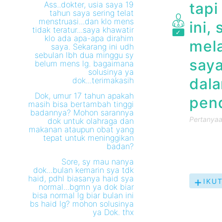
Ass..dokter, usia saya 19
tapi
tahun saya sering telat
menstruasi...dan klo mens
ini,
tidak teratur...saya khawatir
klo ada apa-apa dirahim
mela
saya. Sekarang ini udh
sebulan lbh dua minggu sy
saya
belum mens lg. bagaimana
solusinya ya
dala
dok...terimakasih
Dok, umur 17 tahun apakah
pend
masih bisa bertambah tinggi
badannya? Mohon sarannya
Pertanyaan
dok untuk olahraga dan
makanan ataupun obat yang
tepat untuk meninggikan
badan?
Sore, sy mau nanya
dok...bulan kemarin sya tdk
haid, pdhl biasanya haid sya
IKUT
normal...bgmn ya dok biar
PER
bisa normal lg biar bulan ini
INI
bs haid lg? mohon solusinya
ya Dok. thx