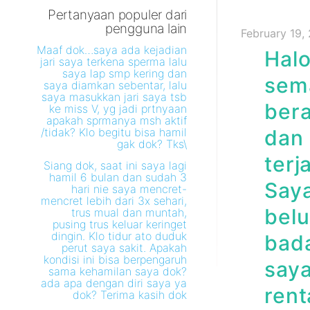
Pertanyaan populer dari
pengguna lain
February 19,
Maaf dok…saya ada kejadian
Halo
jari saya terkena sperma lalu
saya lap smp kering dan
sema
saya diamkan sebentar, lalu
saya masukkan jari saya tsb
bera
ke miss V, yg jadi prtnyaan
apakah sprmanya msh aktif
/tidak? Klo begitu bisa hamil
dan 
gak dok? Tks\
terj
Siang dok, saat ini saya lagi
hamil 6 bulan dan sudah 3
Saya
hari nie saya mencret-
mencret lebih dari 3x sehari,
belu
trus mual dan muntah,
pusing trus keluar keringet
dingin. Klo tidur ato duduk
bada
perut saya sakit. Apakah
kondisi ini bisa berpengaruh
saya
sama kehamilan saya dok?
ada apa dengan diri saya ya
rent
dok? Terima kasih dok