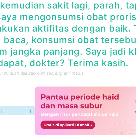
 kemudian sakit lagi, parah, t
 saya mengonsumsi obat proris
kukan aktifitas dengan baik.
 baca, konsumsi obat tersebut
m jangka panjang. Saya jadi 
apat, dokter? Terima kasih.
 ini telah dijawab oleh seorang ahli medis
I
1
TANYAAN