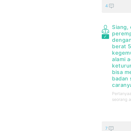
4
Siang,
peremp
dengan
berat 5
kegemu
alami a
keturu
bisa m
badan 
carany
Pertanyaa
seorang a
7