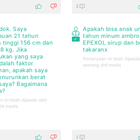
3
 dok. Saya
Apakah bisa anak u
uan 21 tahun
tahun minum ambro
 tinggi 156 cm dan
EPEXOL sirup dan b
8 kg. Jika
takaranx
kan yang saya
Pertanyaan ini telah dijawab
dalah faktor
seorang ahli medis
nan, apakah saya
enurunkan berat
saya? Bagaimana
a?
n ini telah dijawab oleh
hli medis
3