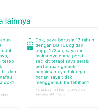
a lainnya
tahun
Dok, saya berusia 17 tahun
a
dengan BB 100kg dan
 sudah
tinggi 172cm, saya ini
aya,
makannya cuma porsi
h tetep
sedikit tetapi saya selalu
ak
bertambah gemuk,
dll, dan
bagaimana ya dok agar
 nafsu
badan saya tidak
a dok?
menggemuk berlebihan?
Pertanyaan ini telah dijawab oleh
seorang ahli medis
 oleh