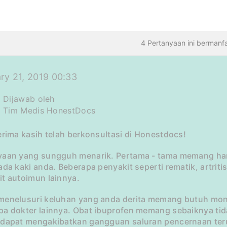
4 Pertanyaan ini bermanf
ry 21, 2019 00:33
Dijawab oleh
Tim Medis HonestDocs
erima kasih telah berkonsultasi di Honestdocs!
yaan yang sungguh menarik. Pertama - tama memang harus
ada kaki anda. Beberapa penyakit seperti rematik, artrit
it autoimun lainnya.
menelusuri keluhan yang anda derita memang butuh mon
pa dokter lainnya. Obat ibuprofen memang sebaiknya ti
 dapat mengakibatkan gangguan saluran pencernaan ter