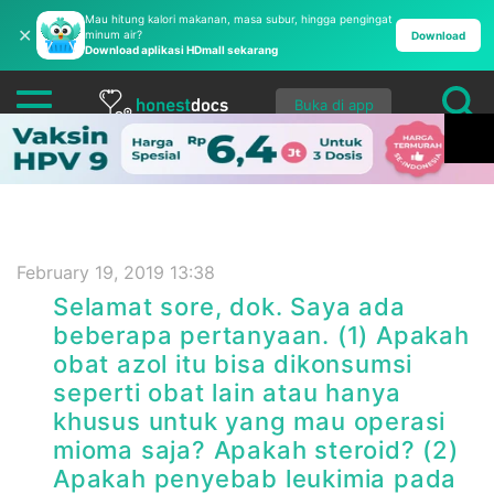
Mau hitung kalori makanan, masa subur, hingga pengingat
✕
minum air?
Download
Download aplikasi HDmall sekarang
Buka di app
February 19, 2019 13:38
Selamat sore, dok. Saya ada
beberapa pertanyaan. (1) Apakah
obat azol itu bisa dikonsumsi
seperti obat lain atau hanya
khusus untuk yang mau operasi
mioma saja? Apakah steroid? (2)
Apakah penyebab leukimia pada