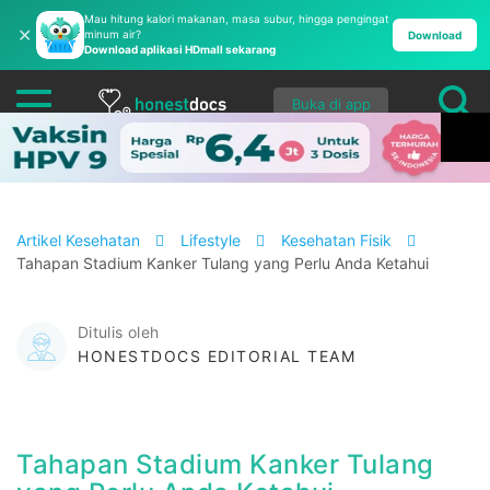
Mau hitung kalori makanan, masa subur, hingga pengingat
✕
minum air?
Download
Download aplikasi HDmall sekarang
Buka di app
Artikel Kesehatan
Lifestyle
Kesehatan Fisik
Tahapan Stadium Kanker Tulang yang Perlu Anda Ketahui
Ditulis oleh
HONESTDOCS EDITORIAL TEAM
Tahapan Stadium Kanker Tulang