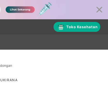
Toko Kesehatan
ndongan
NUKIRANA