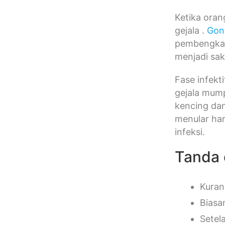
Ketika oran
gejala .
Gon
pembengkaka
menjadi sak
Fase infekt
gejala mump
kencing dan
menular har
infeksi.
Tanda 
Kuran
Biasa
Setel