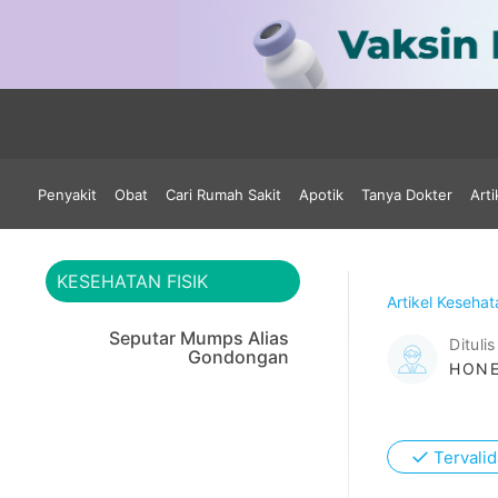
Penyakit
Obat
Cari Rumah Sakit
Apotik
Tanya Dokter
Arti
KESEHATAN FISIK
Artikel Keseha
Seputar Mumps Alias
Ditulis
Gondongan
HONE
✓
Tervalid