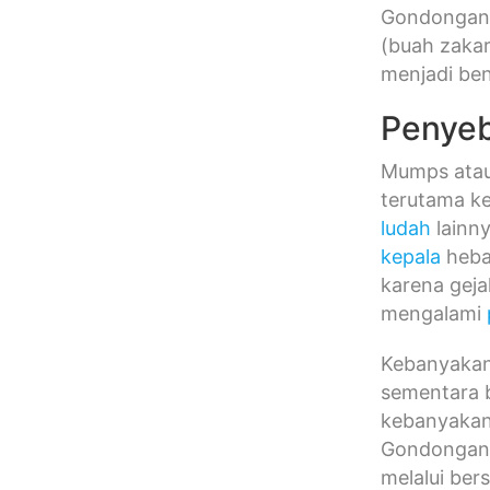
Gondongan 
(buah zakar
menjadi ben
Penye
Mumps atau 
terutama ke
ludah
lainn
kepala
heba
karena geja
mengalami
Kebanyakan 
sementara b
kebanyakan 
Gondongan d
melalui ber