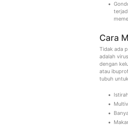
Gondo
terja
memer
Cara M
Tidak ada 
adalah viru
dengan kelu
atau ibupr
tubuh untuk
Istir
Multi
Bany
Makan