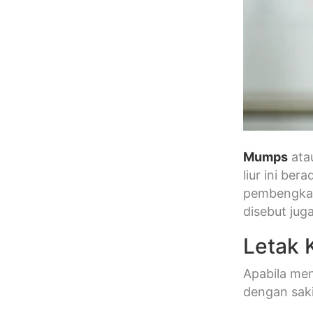
Mumps
ata
liur ini be
pembengkakan
disebut jug
Letak K
Apabila men
dengan saki