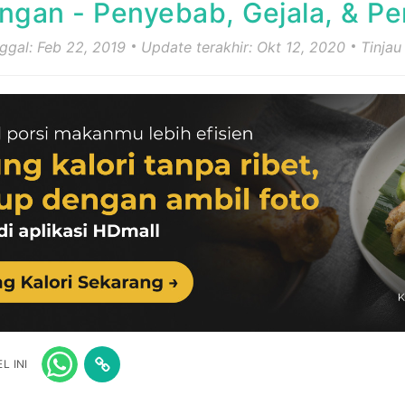
gan - Penyebab, Gejala, & P
nggal: Feb 22, 2019
Update terakhir: Okt 12, 2020
Tinjau
L INI