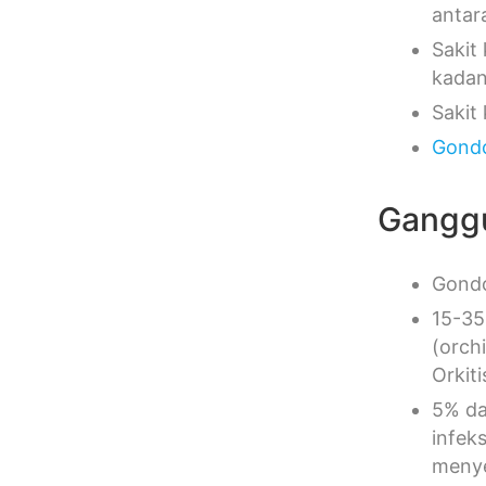
antar
Sakit
kadan
Sakit
Gond
Gangg
Gondo
15-35
(orch
Orkit
5% da
infek
meny