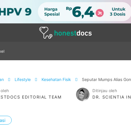
kel
tan
Lifestyle
Kesehatan Fisik
Seputar Mumps Alias Go
 oleh
Ditinjau oleh
STDOCS EDITORIAL TEAM
DR. SCIENTIA I
asi