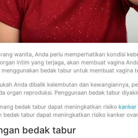
rang wanita, Anda perlu memperhatikan kondisi kebe
organ intim yang terjaga, akan membuat vagina Anda
a menggunakan bedak tabur untuk membuat vagina t
ukah Anda dibalik kelembutan dan kewangiannya, p
a organ reproduksi. Penggunaan bedak tabur diyaki
ang bedak tabur dapat meningkatkan risiko
kanker
 bedak tabur dapat meningkatkan risiko kanker ovar
gan bedak tabur