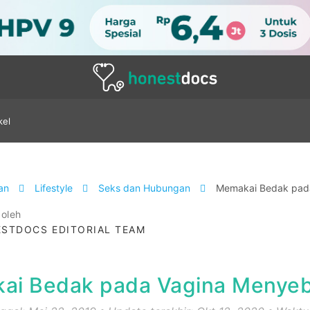
kel
tan
Lifestyle
Seks dan Hubungan
Memakai Bedak pad
 oleh
STDOCS EDITORIAL TEAM
ai Bedak pada Vagina Menyeb