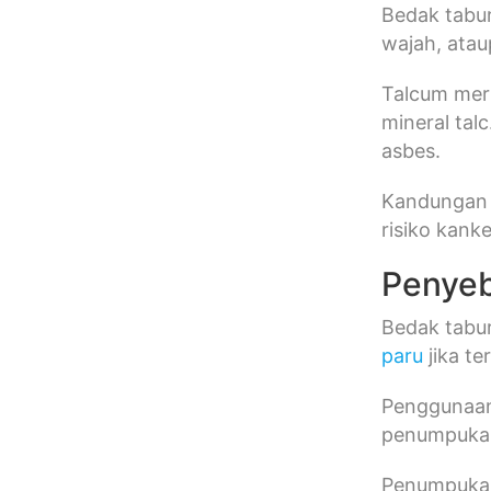
Bedak tabu
wajah, ata
Talcum meru
mineral tal
asbes.
Kandungan t
risiko kanke
Penyeb
Bedak tabu
paru
jika t
Penggunaan
penumpukan
Penumpukan