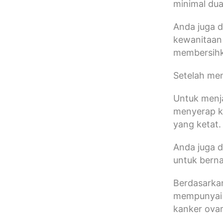
minimal dua
Anda juga d
kewanitaan
membersihka
Setelah me
Untuk menja
menyerap ke
yang ketat
Anda juga d
untuk bern
Berdasarkan
mempunyai s
kanker ovar