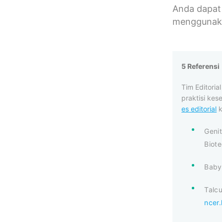
Anda dapat 
menggunaka
5 Referensi
Tim Editori
praktisi kes
es editorial
k
Genit
Biote
Baby 
Talc
ncer.