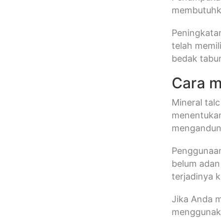
membutuhka
Peningkatan
telah memil
bedak tabur
Cara m
Mineral tal
menentukan
mengandung
Penggunaan 
belum adan
terjadinya 
Jika Anda 
menggunaka