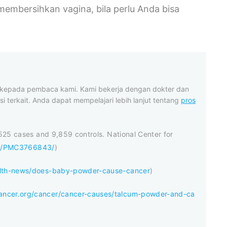
membersihkan vagina, bila perlu Anda bisa
t kepada pembaca kami. Kami bekerja dengan dokter dan
i terkait. Anda dapat mempelajari lebih lanjut tentang
pros
,525 cases and 9,859 controls. National Center for
les/PMC3766843/
)
ealth-news/does-baby-powder-cause-cancer
)
ancer.org/cancer/cancer-causes/talcum-powder-and-ca