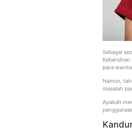
Sebagai seo
Kebersihan 
para wanit
Namun, tah
masalah pad
Apakah mem
penggunaan
Kandun