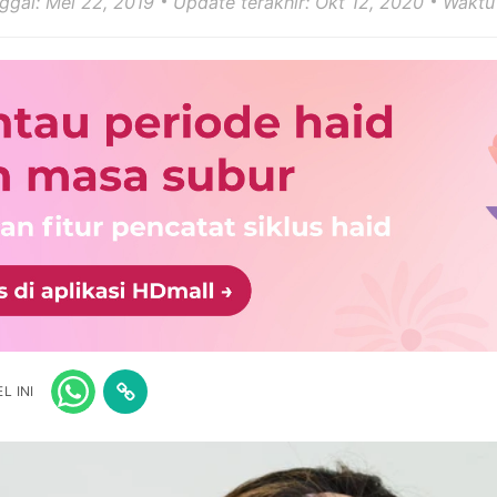
nggal: Mei 22, 2019
Update terakhir: Okt 12, 2020
Waktu
L INI