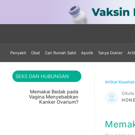
Penyakit
Obat
Cari Rumah Sakit
Apotik
Tanya Dokter
Arti
SEKS DAN HUBUNGAN
Artikel Keseha
Memakai Bedak pada
Ditulis
Vagina Menyebabkan
HONE
Kanker Ovarium?
Memak