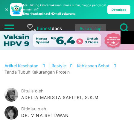
Mau hitung kalori makanan, masa subur, hingga pengingat
✕
minum air?
Download
Download aplikasi HDmall sekarang
Buka di app
Artikel Kesehatan
Lifestyle
Kebiasaan Sehat
Tanda Tubuh Kekurangan Protein
Ditulis oleh
ADELIA MARISTA SAFITRI, S.K.M
Ditinjau oleh
DR. VINA SETIAWAN