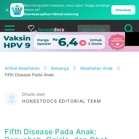
Mau hitung kalori makanan, masa subur, hingga pengingat
✕
minum air?
Download
Download aplikasi HDmall sekarang
Buka di app
Artikel Kesehatan
Keluarga
Kesehatan Anak
Fifth Disease Pada Anak
Ditulis oleh
HONESTDOCS EDITORIAL TEAM
Fifth Disease Pada Anak: