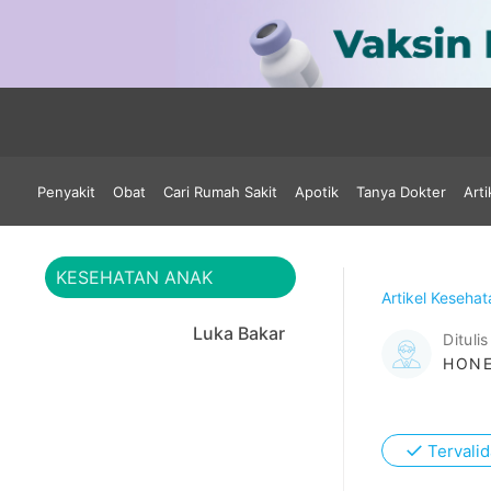
Penyakit
Obat
Cari Rumah Sakit
Apotik
Tanya Dokter
Arti
KESEHATAN ANAK
Artikel Keseha
Luka Bakar
Ditulis
HONE
✓
Tervalid