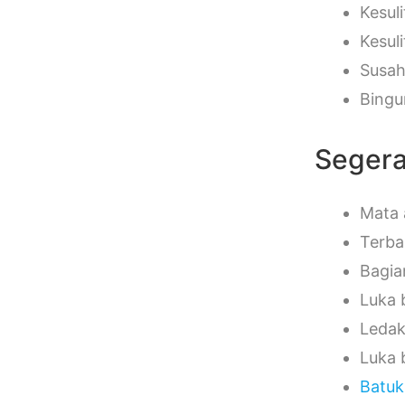
Kesul
Kesul
Susa
Bingu
Segera
Mata 
Terba
Bagia
Luka b
Ledak
Luka 
Batuk