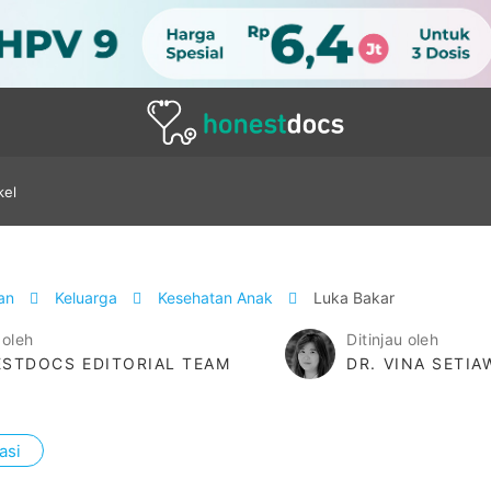
kel
tan
Keluarga
Kesehatan Anak
Luka Bakar
 oleh
Ditinjau oleh
STDOCS EDITORIAL TEAM
DR. VINA SETI
asi