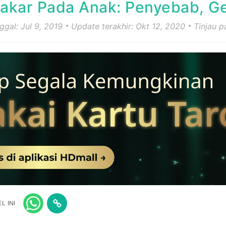
akar Pada Anak: Penyebab, Ge
ggal: Jul 9, 2019
Update terakhir: Okt 12, 2020
Tinjau p
L INI