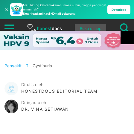
Mau hitung kalori makanan, masa subur, hingga pengingat
✕
minum air?
Download
Download aplikasi HDmall sekarang
Buka di app
Penyakit
Cystinuria
Ditulis oleh
HONESTDOCS EDITORIAL TEAM
Ditinjau oleh
DR. VINA SETIAWAN