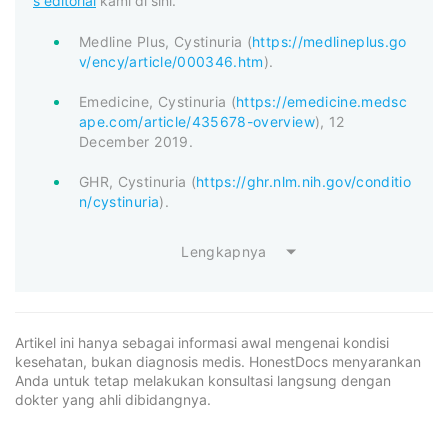
s editorial
kami di sini.
Medline Plus, Cystinuria (
https://medlineplus.go
v/ency/article/000346.htm
).
Emedicine, Cystinuria (
https://emedicine.medsc
ape.com/article/435678-overview
), 12
December 2019.
GHR, Cystinuria (
https://ghr.nlm.nih.gov/conditio
n/cystinuria
).
Lengkapnya
Artikel ini hanya sebagai informasi awal mengenai kondisi
kesehatan, bukan diagnosis medis. HonestDocs menyarankan
Anda untuk tetap melakukan konsultasi langsung dengan
dokter yang ahli dibidangnya.