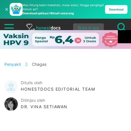
Mau hitung kalori makanan, masa subur, hingga pengingat
✕
minum air?
Download
Download aplikasi HDmall sekarang
Buka di app
Penyakit
Chagas
Ditulis oleh
HONESTDOCS EDITORIAL TEAM
Ditinjau oleh
DR. VINA SETIAWAN