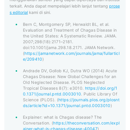
terkait. Anda dapat mempelajari lebih lanjut tentang
prose
s editorial
kami di sini.
Bern C, Montgomery SP, Herwaldt BL, et al.
Evaluation and Treatment of Chagas Disease in
the United States: A Systematic Review. JAMA.
2007;298(18):2171–2181.
doi:10.1001/jama.298.18.2171. JAMA Network.
(
https://jamanetwork.com/journals/jama/fullarticl
e/209410
)
Andrade DV, Gollob KJ, Dutra WO (2014) Acute
Chagas Disease: New Global Challenges for an
Old Neglected Disease. PLOS Neglected
Tropical Diseases 8(7): e3010.
https://doi.org/1
0.1371/journal.pntd.0003010
. Public Library Of
Science (PLOS). (
https://journals.plos.org/plosnt
ds/article?id=10.1371/journal.pntd.0003010
)
Explainer: what is Chagas disease? The
Conversation. (
https://theconversation.com/expl
ainer-what-is-chagas-disease-40047
)