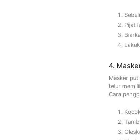
Sebel
Pijat
Biark
Lakuk
4. Masker
Masker put
telur memil
Cara penggu
Kocok
Tamba
Olesk