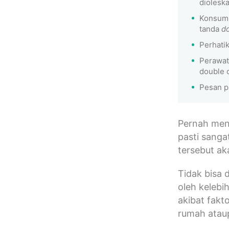
dioleska
Konsums
tanda
d
Perhati
Perawata
double c
Pesan 
Pernah men
pasti sanga
tersebut ak
Tidak bisa 
oleh kelebi
akibat fakt
rumah ataup