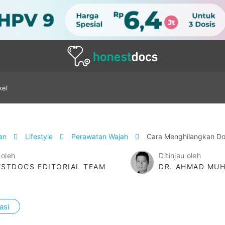
kel
tan
Lifestyle
Perawatan Wajah
Cara Menghilangkan Dou
 oleh
Ditinjau oleh
STDOCS EDITORIAL TEAM
DR. AHMAD MUH
asi