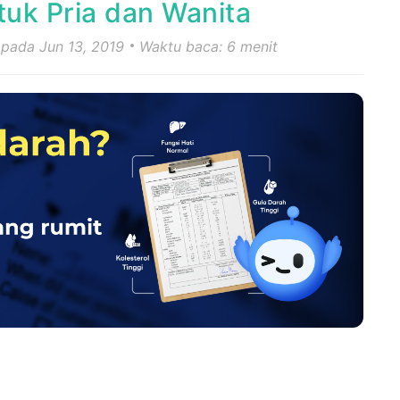
uk Pria dan Wanita
 pada Jun 13, 2019
Waktu baca: 6 menit