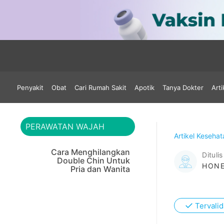
Penyakit
Obat
Cari Rumah Sakit
Apotik
Tanya Dokter
Arti
PERAWATAN WAJAH
Artikel Keseha
Cara Menghilangkan
Ditulis
Double Chin Untuk
HONE
Pria dan Wanita
✓
Tervalid