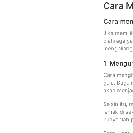
Cara 
Cara men
Jika memili
olahraga ya
menghilan
1. Mengu
Cara meng
gula. Baga
akan menja
Selain itu,
lemak di se
kunyahlah p