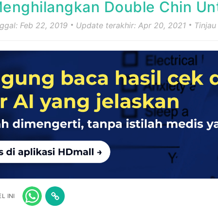
enghilangkan Double Chin Unt
nggal: Feb 22, 2019
Update terakhir: Apr 20, 2021
Tinjau
L INI