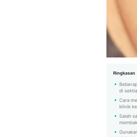
Ringkasan
Beberap
di sekti
Cara me
klinik k
Salah s
membaka
Gunakan