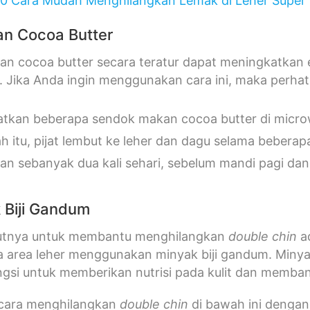
10 Cara Mudah Menghilangkan Lemak di Leher Super
an Cocoa Butter
n cocoa butter secara teratur dapat meningkatkan e
. Jika Anda ingin menggunakan cara ini, maka perhati
tkan beberapa sendok makan cocoa butter di micr
ah itu, pijat lembut ke leher dan dagu selama beberap
an sebanyak dua kali sehari, sebelum mandi pagi da
 Biji Gandum
jutnya untuk membantu menghilangkan
double chin
ad
a area leher menggunakan minyak biji gandum. Minya
gsi untuk memberikan nutrisi pada kulit dan memba
 cara menghilangkan
double chin
di bawah ini
dengan