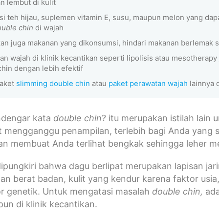
n lembut di kulit
i teh hijau, suplemen vitamin E, susu, maupun melon yang da
ouble chin
di wajah
kan juga makanan yang dikonsumsi, hindari makanan berlemak ser
n wajah di klinik kecantikan seperti lipolisis atau mesotherap
hin dengan lebih efektif
paket
slimming double chin
atau
paket perawatan wajah
lainnya 
dengar kata
double chin
? itu merupakan istilah lain
t mengganggu penampilan, terlebih bagi Anda yang s
an membuat Anda terlihat bengkak sehingga leher menj
dipungkiri bahwa dagu berlipat merupakan lapisan ja
han berat badan, kulit yang kendur karena faktor usia,
or genetik. Untuk mengatasi masalah
double chin,
ada
un di klinik kecantikan.