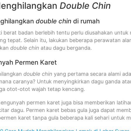
Menghilangkan
Double Chin
ghilangkan
double chin
di rumah
ki berat badan berlebih tentu perlu diusahakan untu
ng tepat. Selain itu, lakukan beberapa perawatan ala
gkan
double chin
atau dagu berganda.
nyah Permen Karet
hilangkan
double chin
yang pertama secara alami ad
imana caranya? Untuk menyingkirkan dagu ganda at
ga otot-otot wajah tetap kencang.
 mengunyah permen karet juga bisa memberikan lati
kitar dagu. Permen karet bebas gula juga dapat me
ermen karet tanpa gula beberapa kali sehari untuk 