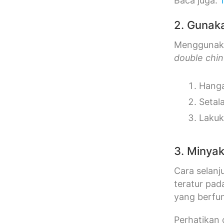
Baca juga:
2. Gunak
Menggunaka
double chin
Hanga
Setal
Lakuk
3. Minyak
Cara selan
teratur pad
yang berfun
Perhatikan