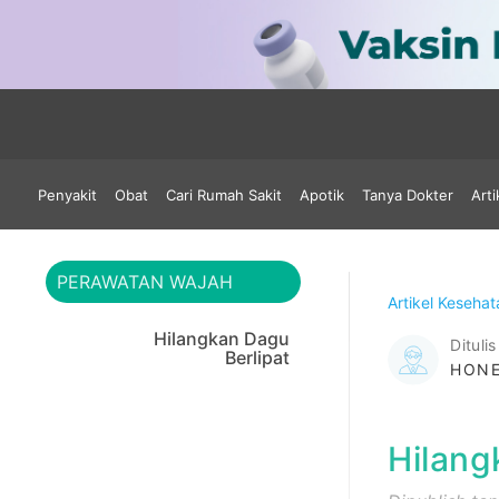
Penyakit
Obat
Cari Rumah Sakit
Apotik
Tanya Dokter
Arti
PERAWATAN WAJAH
Artikel Keseha
Hilangkan Dagu
Ditulis
Berlipat
HONE
Hilang