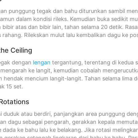
n punggung tegak dan bahu diturunkan sambil mendo
mun dalam kondisi rileks. Kemudian buka sedikit m
bibir atas dan bibir lain, tahan selama 20 detik. Ras
 rahang. Rilekskan mulut lalu kembalikan dagu ke po
he Ceiling
tegak dengan
lengan
tergantung, terentang di kedua s
engarah ke langit, kemudian cobalah mengerucutkan
 hendak mencium langit-langit. Tahan selama lima d
ak 15 set.
Rotations
i duduk atau berdiri, panjangkan area punggung deng
n dagu sebagai pengarah, gerakkan kepala memutar
e dada ke bahu lalu ke belakang. Jika rotasi meling
 gerakan setengah lingkaran dari bahu ke bahu. Pa