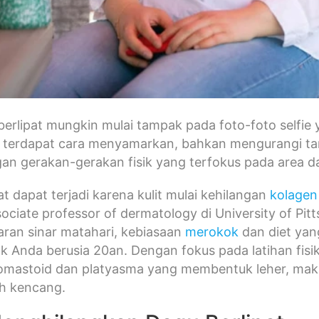
erlipat mungkin mulai tampak pada foto-foto selfie 
terdapat cara menyamarkan, bahkan mengurangi tampi
gan gerakan-gerakan fisik yang terfokus pada area d
at dapat terjadi karena kulit mulai kehilangan
kolagen
ociate professor of dermatology di University of Pit
aran sinar matahari, kebiasaan
merokok
dan diet yan
k Anda berusia 20an. Dengan fokus pada latihan fisik
omastoid dan platyasma yang membentuk leher, maka d
ih kencang.