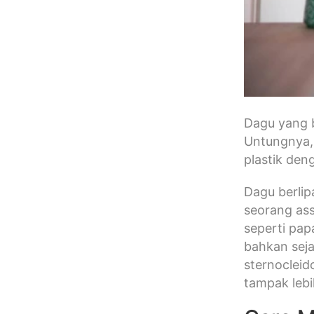
Dagu yang b
Untungnya, 
plastik den
Dagu berlip
seorang ass
seperti pap
bahkan seja
sternocleid
tampak leb