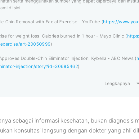
ehatan serta menggunakan sumber yang dapat dipercaya dari institus
ami di sini.
e Chin Removal with Facial Exercise - YouTube (
https://www.yo
ise for weight loss: Calories burned in 1 hour - Mayo Clinic (
https
/exercise/art-20050999
)
pproves Double-Chin Eliminator Injection, Kybella - ABC News (
h
iminator-injection/story?id=30685462
)
Lengkapnya
 hanya sebagai informasi kesehatan, bukan diagnosi
ukan konsultasi langsung dengan dokter yang ahli d