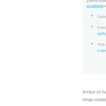
praktisi kes
es editorial
k
Doubl
Exerc
epth
FDA A
n-el
Artikel ini
tetap melak