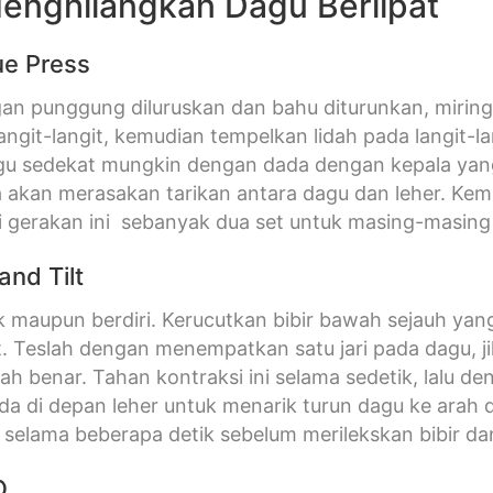
enghilangkan Dagu Berlipat
e Press
an punggung diluruskan dan bahu diturunkan, mirin
langit-langit, kemudian tempelkan lidah pada langit-
gu sedekat mungkin dengan dada dengan kepala yang
 akan merasakan tarikan antara dagu dan leher. Kemud
i gerakan ini sebanyak dua set untuk masing-masing 
nd Tilt
k maupun berdiri. Kerucutkan bibir bawah sejauh ya
. Teslah dengan menempatkan satu jari pada dagu, j
ah benar. Tahan kontraksi ini selama sedetik, lalu d
ada di depan leher untuk menarik turun dagu ke ara
 selama beberapa detik sebelum merilekskan bibir dan
O