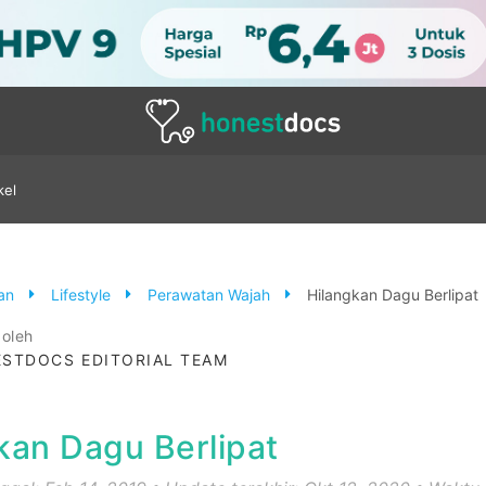
kel
tan
Lifestyle
Perawatan Wajah
Hilangkan Dagu Berlipat
 oleh
STDOCS EDITORIAL TEAM
kan Dagu Berlipat