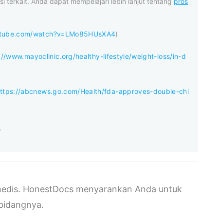
i terkait. Anda dapat mempelajari lebih lanjut tentang
pros
utube.com/watch?v=LMo85HUsXA4
)
://www.mayoclinic.org/healthy-lifestyle/weight-loss/in-d
ttps://abcnews.go.com/Health/fda-approves-double-chi
s medis. HonestDocs menyarankan Anda untuk
ibidangnya.