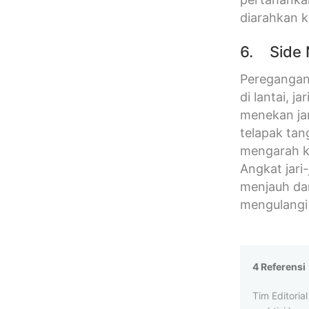
diarahkan k
6. Side 
Peregangan 
di lantai, 
menekan jar
telapak tan
mengarah k
Angkat jari
menjauh dar
mengulangi 
4 Referensi
Tim Editori