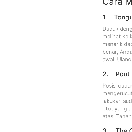
Cara M
1. Tongu
Duduk deng
melihat ke 
menarik da
benar, Anda
awal. Ulang
2. Pout a
Posisi dudu
mengerucut
lakukan sud
otot yang 
atas. Tahan
3. The 