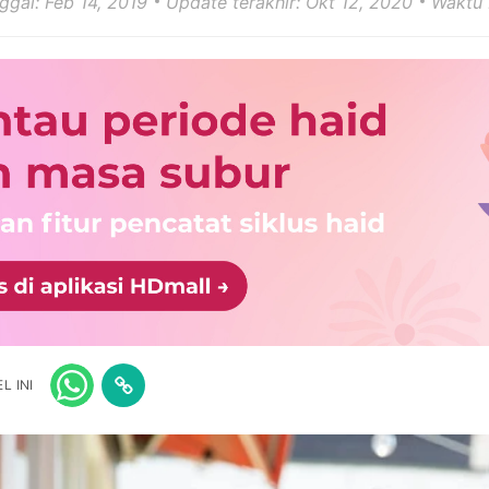
nggal: Feb 14, 2019
Update terakhir: Okt 12, 2020
Waktu 
L INI