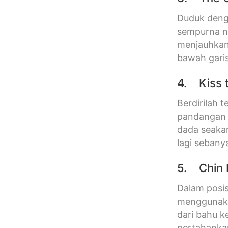
Duduk denga
sempurna na
menjauhkan 
bawah garis
4. Kiss t
Berdirilah 
pandangan m
dada seakan
lagi sebany
5. Chin 
Dalam posis
menggunaka
dari bahu k
pertahankan