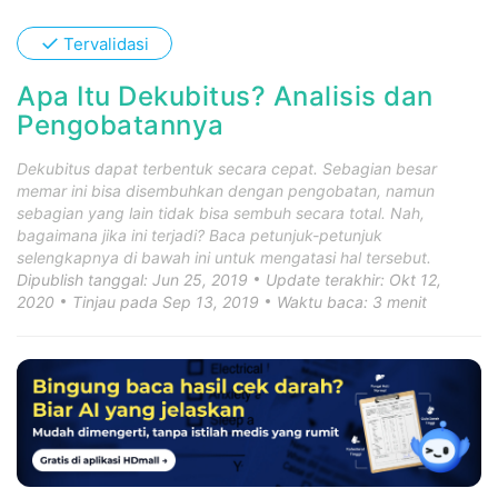
✓
Tervalidasi
Apa Itu Dekubitus? Analisis dan
Pengobatannya
Dekubitus dapat terbentuk secara cepat. Sebagian besar
memar ini bisa disembuhkan dengan pengobatan, namun
sebagian yang lain tidak bisa sembuh secara total. Nah,
bagaimana jika ini terjadi? Baca petunjuk-petunjuk
selengkapnya di bawah ini untuk mengatasi hal tersebut.
Dipublish tanggal: Jun 25, 2019
Update terakhir: Okt 12,
2020
Tinjau pada Sep 13, 2019
Waktu baca: 3 menit