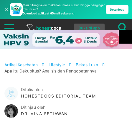
Mau hitung kalori makanan, masa subur, hingga pengingat
✕
minum air?
Download
Download aplikasi HDmall sekarang
Buka di app
Artikel Kesehatan
Lifestyle
Bekas Luka
Apa Itu Dekubitus? Analisis dan Pengobatannya
Ditulis oleh
HONESTDOCS EDITORIAL TEAM
Ditinjau oleh
DR. VINA SETIAWAN