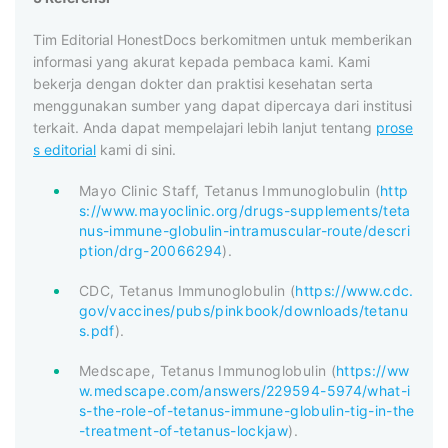
Tim Editorial HonestDocs berkomitmen untuk memberikan
informasi yang akurat kepada pembaca kami. Kami
bekerja dengan dokter dan praktisi kesehatan serta
menggunakan sumber yang dapat dipercaya dari institusi
terkait. Anda dapat mempelajari lebih lanjut tentang
prose
s editorial
kami di sini.
Mayo Clinic Staff, Tetanus Immunoglobulin (
http
s://www.mayoclinic.org/drugs-supplements/teta
nus-immune-globulin-intramuscular-route/descri
ption/drg-20066294
).
CDC, Tetanus Immunoglobulin (
https://www.cdc.
gov/vaccines/pubs/pinkbook/downloads/tetanu
s.pdf
).
Medscape, Tetanus Immunoglobulin (
https://ww
w.medscape.com/answers/229594-5974/what-i
s-the-role-of-tetanus-immune-globulin-tig-in-the
-treatment-of-tetanus-lockjaw
).