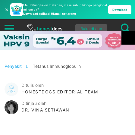
Mau hitung kalori makanan, masa subur, hingga pengingat
✕
minum air?
Download
Download aplikasi HDmall sekarang
Buka di app
Penyakit
Tetanus Immunoglobulin
Ditulis oleh
HONESTDOCS EDITORIAL TEAM
Ditinjau oleh
DR. VINA SETIAWAN