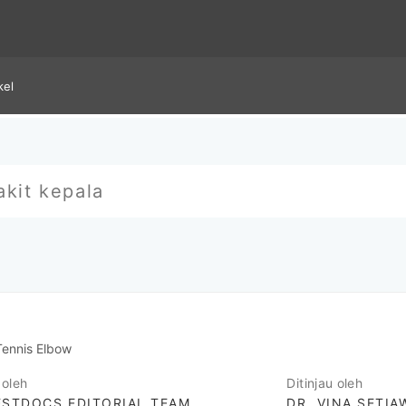
kel
ennis Elbow
 oleh
Ditinjau oleh
STDOCS EDITORIAL TEAM
DR. VINA SETI