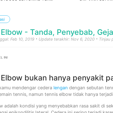
asi
 Elbow - Tanda, Penyebab, Geja
nggal: Feb 10, 2019
Update terakhir: Nov 6, 2020
Tinjau
L INI
 Elbow bukan hanya penyakit pa
 kamu mendengar cedera
lengan
dengan sebutan tenn
emain tennis, namun tennis elbow tidak hanya terjad
w adalah kondisi yang menyebabkan rasa sakit di sekit
agai epikondilitis lateral. Cedera ini sering terjadi 