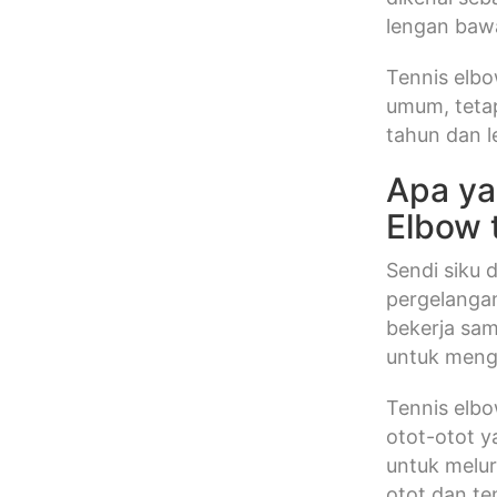
lengan bawa
Tennis elbo
umum, teta
tahun dan l
Apa y
Elbow 
Sendi siku 
pergelangan
bekerja sa
untuk meng
Tennis elb
otot-otot 
untuk melur
otot dan te