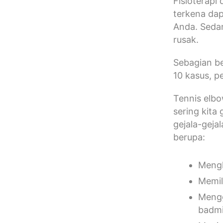
Fisioterapi
terkena da
Anda. Seda
rusak.
Sebagian be
10 kasus, p
Tennis elbo
sering kita
gejala-gej
berupa:
Mengh
Memil
Mengg
badmi