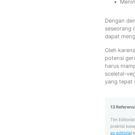
Menin
Dengan dem
seseorang d
dapat meng
Oleh karena
potensi ger
harus mampu
sceletal-ve
yang tepat
13 Referens
Tim Editori
praktisi kes
es editorial
k