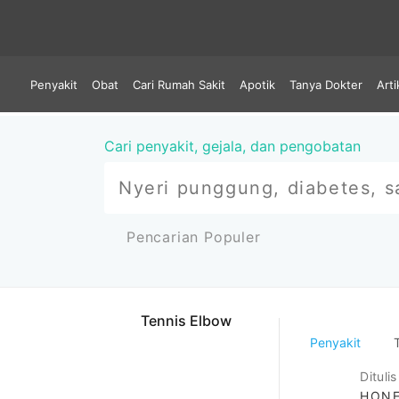
Penyakit
Obat
Cari Rumah Sakit
Apotik
Tanya Dokter
Arti
Cari penyakit, gejala, dan pengobatan
Pencarian Populer
Tennis Elbow
Penyakit
T
Ditulis
HONE