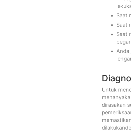
lekuk
Saat 
Saat 
Saat 
pegan
Anda 
lenga
Diagno
Untuk mend
menanyakan
dirasakan s
pemeriksaa
memastikan 
dilakukand