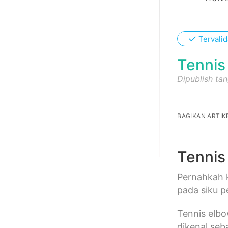
✓
Tervalid
Tennis
Dipublish ta
BAGIKAN ARTIKE
Tennis
Pernahkah
pada siku p
Tennis elbo
dikenal seb