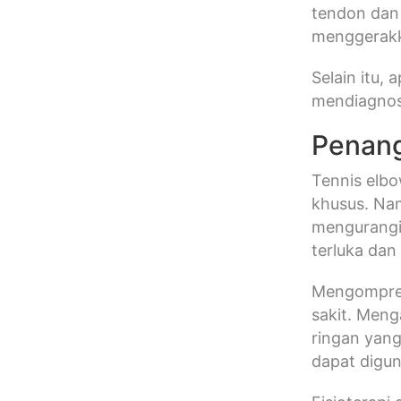
tendon dan 
menggerakka
Selain itu, 
mendiagnos
Penang
Tennis elbo
khusus. Nam
mengurangi
terluka dan
Mengompres
sakit. Meng
ringan yang
dapat digu