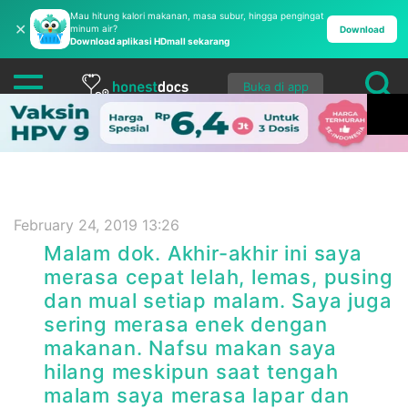
Mau hitung kalori makanan, masa subur, hingga pengingat
✕
minum air?
Download
Download aplikasi HDmall sekarang
Buka di app
February 24, 2019 13:26
Malam dok. Akhir-akhir ini saya
merasa cepat lelah, lemas, pusing
dan mual setiap malam. Saya juga
sering merasa enek dengan
makanan. Nafsu makan saya
hilang meskipun saat tengah
malam saya merasa lapar dan