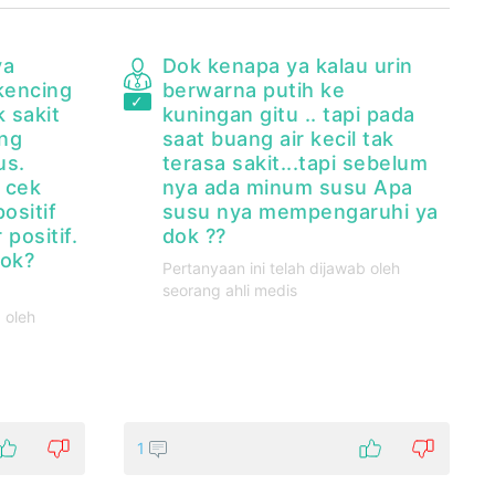
ya
Dok kenapa ya kalau urin
kencing
berwarna putih ke
k sakit
kuningan gitu .. tapi pada
ing
saat buang air kecil tak
us.
terasa sakit...tapi sebelum
 cek
nya ada minum susu Apa
positif
susu nya mempengaruhi ya
 positif.
dok ??
ok?
Pertanyaan ini telah dijawab oleh
seorang ahli medis
 oleh
1