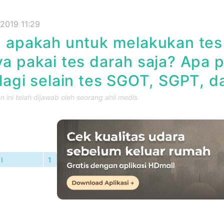
 2019 11:29
 apakah untuk melakukan tes f
a pakai tes darah saja? Apa p
lagi selain tes SGOT, SGPT, da
 ini telah dijawab oleh seorang ahli medis
I
1
TANYAAN