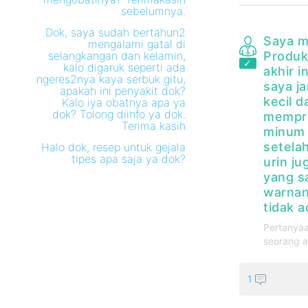
sebelumnya.
Dok, saya sudah bertahun2
Saya m
mengalami gatal di
selangkangan dan kelamin,
Produks
kalo digaruk seperti ada
akhir 
ngeres2nya kaya serbuk gitu,
saya j
apakah ini penyakit dok?
kecil d
Kalo iya obatnya apa ya
dok? Tolong diinfo ya dok.
mempro
Terima kasih
minum 4
setela
Halo dok, resep untuk gejala
tipes apa saja ya dok?
urin ju
yang s
warnan
tidak ad
Pertanyaa
seorang a
1