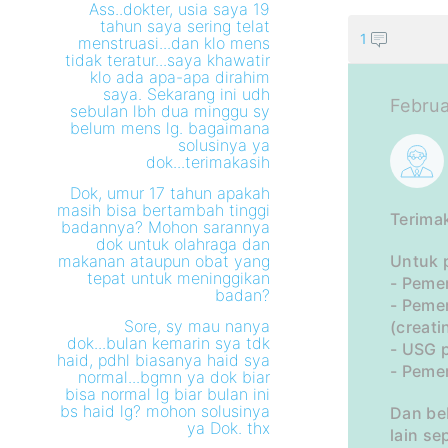
Ass..dokter, usia saya 19
tahun saya sering telat
1
menstruasi...dan klo mens
tidak teratur...saya khawatir
klo ada apa-apa dirahim
saya. Sekarang ini udh
Februa
sebulan lbh dua minggu sy
belum mens lg. bagaimana
solusinya ya
dok...terimakasih
Dok, umur 17 tahun apakah
masih bisa bertambah tinggi
Terima
badannya? Mohon sarannya
dok untuk olahraga dan
makanan ataupun obat yang
Untuk p
tepat untuk meninggikan
- Peme
badan?
- Peme
Sore, sy mau nanya
(creati
dok...bulan kemarin sya tdk
- USG p
haid, pdhl biasanya haid sya
- Peme
normal...bgmn ya dok biar
bisa normal lg biar bulan ini
bs haid lg? mohon solusinya
Dan be
ya Dok. thx
lain se