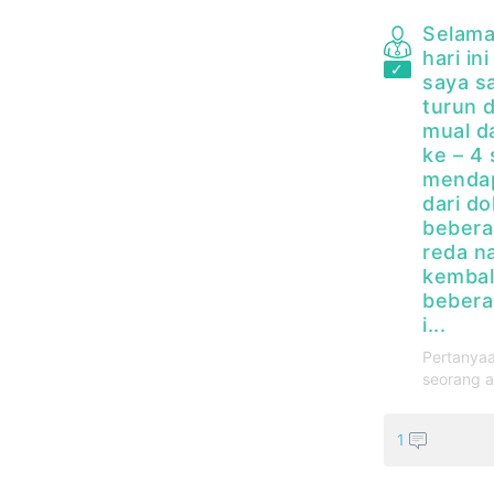
Selama
hari in
saya sa
turun d
mual da
ke – 4
mendap
dari do
bebera
reda n
kembali
beberap
i...
Pertanyaa
seorang a
1