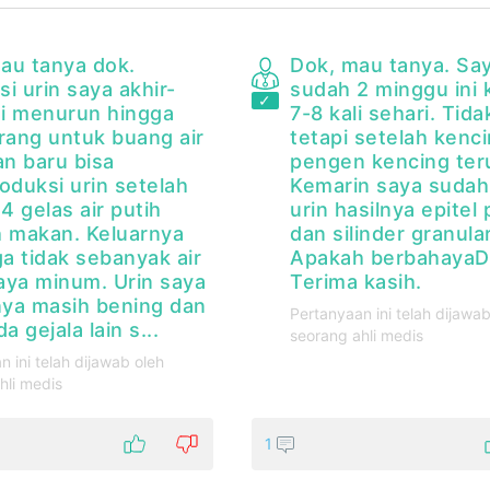
au tanya dok.
Dok, mau tanya. Sa
i urin saya akhir-
sudah 2 minggu ini 
ini menurun hingga
7-8 kali sehari. Tida
arang untuk buang air
tetapi setelah kenc
an baru bisa
pengen kencing ter
duksi urin setelah
Kemarin saya sudah
 gelas air putih
urin hasilnya epitel 
h makan. Keluarnya
dan silinder granular
ga tidak sebanyak air
Apakah berbahayaD
aya minum. Urin saya
Terima kasih.
ya masih bening dan
Pertanyaan ini telah dijawab
a gejala lain s...
seorang ahli medis
n ini telah dijawab oleh
hli medis
1