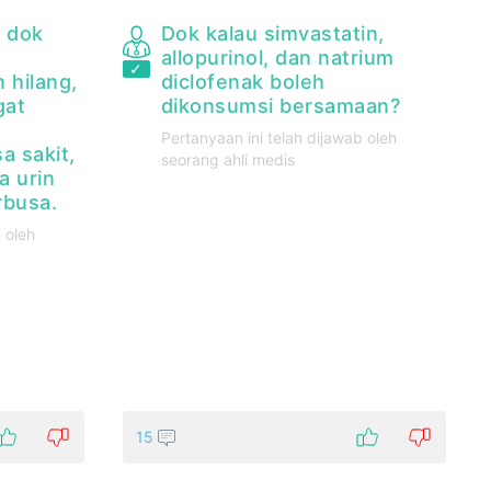
a dok
Dok kalau simvastatin,
"
allopurinol, dan natrium
 hilang,
diclofenak boleh
gat
dikonsumsi bersamaan?
Pertanyaan ini telah dijawab oleh
a sakit,
seorang ahli medis
a urin
rbusa.
 oleh
15