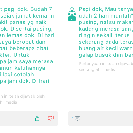
t pagi dok. Sudah 7
Pagi dok, Mau tany
i sejak jumat kemarin
udah 2 hari muntah
kit panas yg naik
pusing, nafsu makan
ok. Disertai pusing,
kadang merasa san
n lemas dok. Di hari
dingin sekali, terus
 saya berobat dan
sekarang dada teras
at beberapa obat
buang air kecil warn
kter. Untuk
gelap busuk dan be
pa jam saya merasa
Pertanyaan ini telah dijawab
amun keluhannya
seorang ahli medis
 lagi setelah
a jam dok. Di hari
n ini telah dijawab oleh
hli medis
1