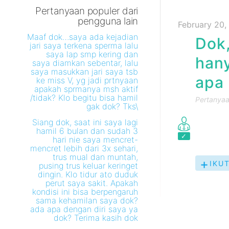
Pertanyaan populer dari
pengguna lain
February 20,
Maaf dok…saya ada kejadian
Dok,
jari saya terkena sperma lalu
saya lap smp kering dan
hany
saya diamkan sebentar, lalu
saya masukkan jari saya tsb
apa 
ke miss V, yg jadi prtnyaan
apakah sprmanya msh aktif
/tidak? Klo begitu bisa hamil
Pertanyaan
gak dok? Tks\
Siang dok, saat ini saya lagi
hamil 6 bulan dan sudah 3
hari nie saya mencret-
mencret lebih dari 3x sehari,
trus mual dan muntah,
IKUT
pusing trus keluar keringet
dingin. Klo tidur ato duduk
PER
perut saya sakit. Apakah
INI
kondisi ini bisa berpengaruh
sama kehamilan saya dok?
ada apa dengan diri saya ya
dok? Terima kasih dok