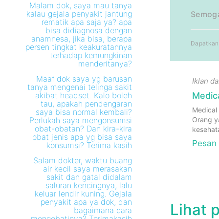
Malam dok, saya mau tanya
kalau gejala penyakit jantung
Semoga 
rematik apa saja ya? apa
bisa didiagnosa dengan
anamnesa, jika bisa, berapa
Dapatkan 
persen tingkat keakuratannya
terhadap kemungkinan
menderitanya?
Maaf dok saya yg barusan
Iklan d
tanya mengenai telinga sakit
akibat headset. Kalo boleh
Medica
tau, apakah pendengaran
Medical
saya bisa normal kembali?
Perlukah saya mengonsumsi
Orang y
obat-obatan? Dan kira-kira
kesehat
obat jenis apa yg bisa saya
Pesan
konsumsi? Terima kasih
Salam dokter, waktu buang
air kecil saya merasakan
sakit dan gatal didalam
saluran kencingnya, lalu
keluar lendir kuning. Gejala
penyakit apa ya dok, dan
Lihat 
bagaimana cara
mengobatinya? Terimakasih