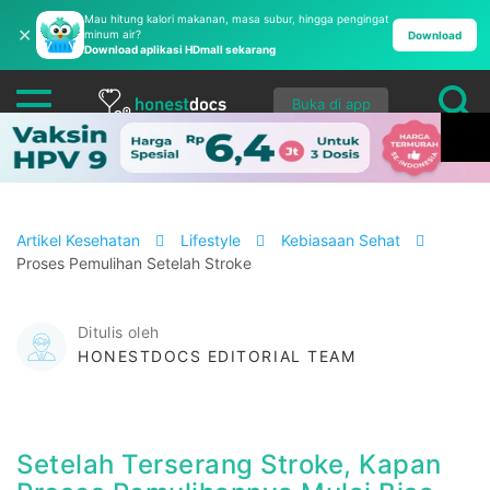
Mau hitung kalori makanan, masa subur, hingga pengingat
✕
minum air?
Download
Download aplikasi HDmall sekarang
Buka di app
Artikel Kesehatan
Lifestyle
Kebiasaan Sehat
Proses Pemulihan Setelah Stroke
Ditulis oleh
HONESTDOCS EDITORIAL TEAM
Setelah Terserang Stroke, Kapan