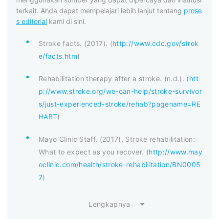
terkait. Anda dapat mempelajari lebih lanjut tentang
prose
s editorial
kami di sini.
Stroke facts. (2017). (
http://www.cdc.gov/strok
e/facts.htm
)
Rehabilitation therapy after a stroke. (n.d.). (
htt
p://www.stroke.org/we-can-help/stroke-survivor
s/just-experienced-stroke/rehab?pagename=RE
HABT
)
Mayo Clinic Staff. (2017). Stroke rehabilitation:
What to expect as you recover. (
http://www.may
oclinic.com/health/stroke-rehabilitation/BN0005
7
)
Lengkapnya