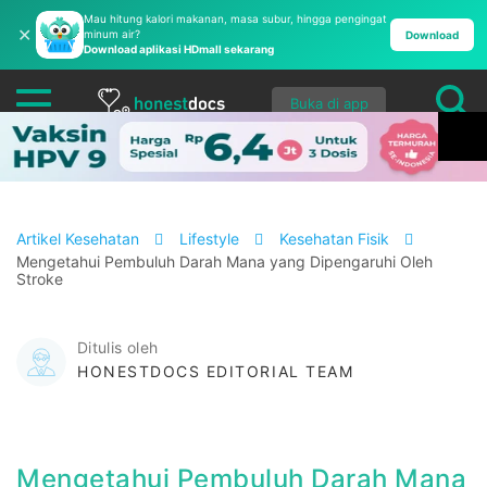
Mau hitung kalori makanan, masa subur, hingga pengingat
✕
minum air?
Download
Download aplikasi HDmall sekarang
Buka di app
Artikel Kesehatan
Lifestyle
Kesehatan Fisik
​Mengetahui Pembuluh Darah Mana yang Dipengaruhi Oleh
Stroke
Ditulis oleh
HONESTDOCS EDITORIAL TEAM
​Mengetahui Pembuluh Darah Mana