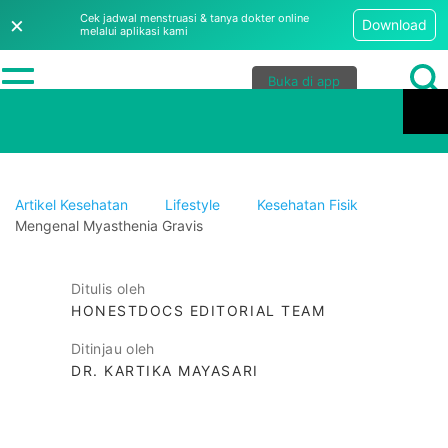
×
Cek jadwal menstruasi & tanya dokter online
Download
melalui aplikasi kami
Buka di app
Artikel Kesehatan
Lifestyle
Kesehatan Fisik
Mengenal Myasthenia Gravis
Ditulis oleh
HONESTDOCS EDITORIAL TEAM
Ditinjau oleh
DR. KARTIKA MAYASARI