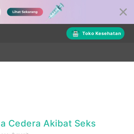
Toko Kesehatan
ya Cedera Akibat Seks