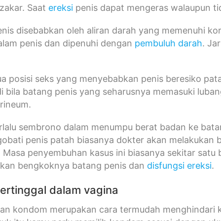
zakar. Saat
ereksi
penis dapat mengeras walaupun tid
nis disebabkan oleh aliran darah yang memenuhi ko
dalam penis dan dipenuhi dengan
pembuluh darah
. Ja
a posisi seks yang menyebabkan penis beresiko pat
di bila batang penis yang seharusnya memasuki luba
erineum.
terlalu sembrono dalam menumpu berat badan ke bat
obati penis patah biasanya dokter akan melakukan b
 Masa penyembuhan kasus ini biasanya sekitar satu b
kan bengkoknya batang penis dan
disfungsi ereksi
.
ertinggal dalam vagina
n kondom merupakan cara termudah menghindari k