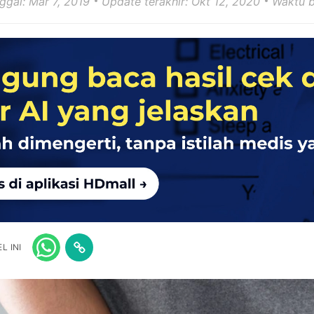
nggal: Mar 7, 2019
Update terakhir: Okt 12, 2020
Waktu b
L INI