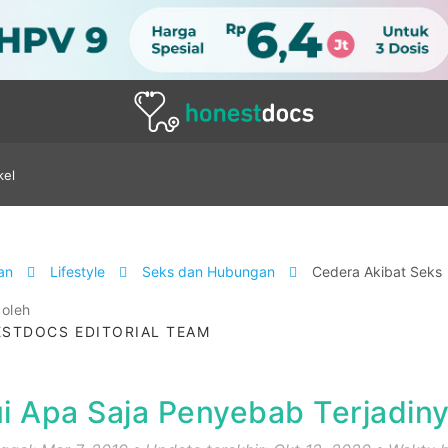
kel
tan
Lifestyle
Seks dan Hubungan
Cedera Akibat Seks
 oleh
STDOCS EDITORIAL TEAM
i Apa Saja Penyebab Terjadin