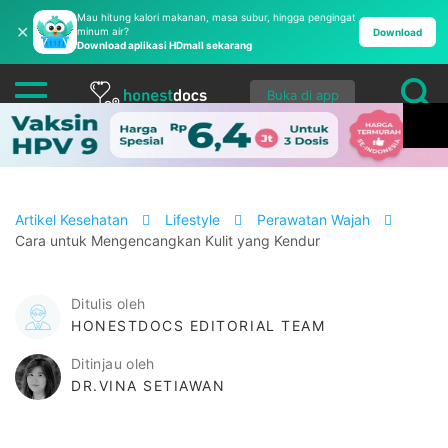
Mau hitung kalori makanan, masa subur, hingga pengingat
✕
minum air?
Download
Download aplikasi HDmall sekarang
Buka di app
Artikel Kesehatan
Lifestyle
Perawatan Wajah
Cara untuk Mengencangkan Kulit yang Kendur
Ditulis oleh
HONESTDOCS EDITORIAL TEAM
Ditinjau oleh
DR.VINA SETIAWAN