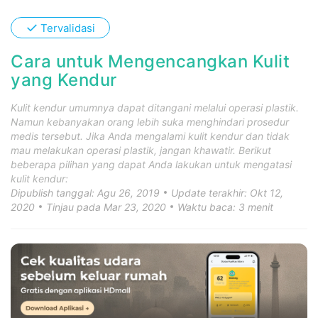
✓
Tervalidasi
Cara untuk Mengencangkan Kulit
yang Kendur
Kulit kendur umumnya dapat ditangani melalui operasi plastik.
Namun kebanyakan orang lebih suka menghindari prosedur
medis tersebut. Jika Anda mengalami kulit kendur dan tidak
mau melakukan operasi plastik, jangan khawatir. Berikut
beberapa pilihan yang dapat Anda lakukan untuk mengatasi
kulit kendur:
Dipublish tanggal: Agu 26, 2019
Update terakhir: Okt 12,
2020
Tinjau pada Mar 23, 2020
Waktu baca: 3 menit