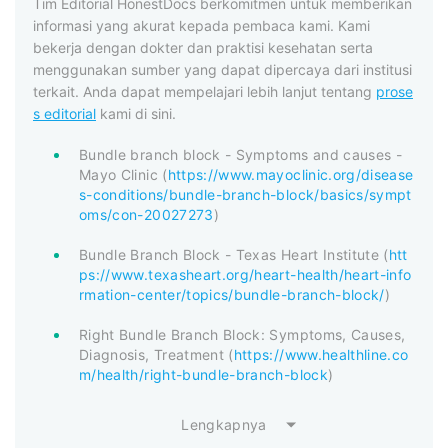
Tim Editorial HonestDocs berkomitmen untuk memberikan
informasi yang akurat kepada pembaca kami. Kami
bekerja dengan dokter dan praktisi kesehatan serta
menggunakan sumber yang dapat dipercaya dari institusi
terkait. Anda dapat mempelajari lebih lanjut tentang
prose
s editorial
kami di sini.
Bundle branch block - Symptoms and causes -
Mayo Clinic (
https://www.mayoclinic.org/disease
s-conditions/bundle-branch-block/basics/sympt
oms/con-20027273
)
Bundle Branch Block - Texas Heart Institute (
htt
ps://www.texasheart.org/heart-health/heart-info
rmation-center/topics/bundle-branch-block/
)
Right Bundle Branch Block: Symptoms, Causes,
Diagnosis, Treatment (
https://www.healthline.co
m/health/right-bundle-branch-block
)
Lengkapnya