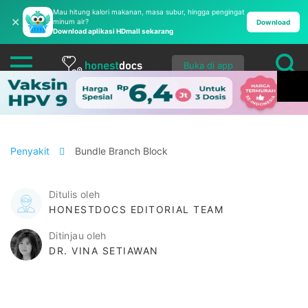
Mau hitung kalori makanan, masa subur, hingga pengingat
✕
minum air?
Download
Download aplikasi HDmall sekarang
Buka di app
Penyakit
Bundle Branch Block
Ditulis oleh
HONESTDOCS EDITORIAL TEAM
Ditinjau oleh
DR. VINA SETIAWAN