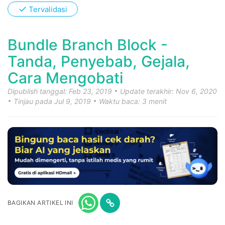
✓
Tervalidasi
Bundle Branch Block -
Tanda, Penyebab, Gejala,
Cara Mengobati
Dipublish tanggal: Feb 23, 2019
Update terakhir: Nov 6, 2020
Tinjau pada Jul 9, 2019
Waktu baca: 3 menit
BAGIKAN ARTIKEL INI