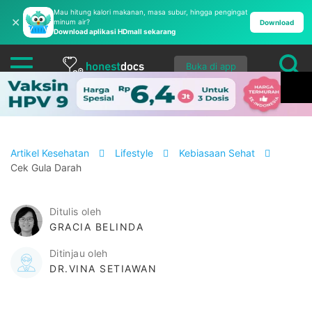
Mau hitung kalori makanan, masa subur, hingga pengingat
✕
minum air?
Download
Download aplikasi HDmall sekarang
Buka di app
Artikel Kesehatan
Lifestyle
Kebiasaan Sehat
Cek Gula Darah
Ditulis oleh
GRACIA BELINDA
Ditinjau oleh
DR.VINA SETIAWAN