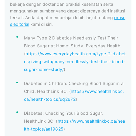
bekerja dengan dokter dan praktisi kesehatan serta
menggunakan sumber yang dapat dipercaya dari institusi
terkait. Anda dapat mempelajari lebih lanjut tentang
prose
s editorial
kami di sini.
Many Type 2 Diabetics Needlessly Test Their
Blood Sugar at Home: Study. Everyday Health.
(
https://www.everydayhealth.com/type-2-diabet
es/living-with/many-needlessly-test-their-blood-
sugar-home-study/
)
Diabetes in Children: Checking Blood Sugar in a
Child. HealthLink BC. (
https://www.healthlinkbc.
ca/health-topics/uq2672
)
Diabetes: Checking Your Blood Sugar.
HealthLink BC. (
https://www.healthlinkbc.ca/hea
lth-topics/aa19825
)