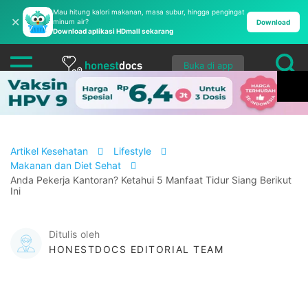
Mau hitung kalori makanan, masa subur, hingga pengingat
✕
minum air?
Download
Download aplikasi HDmall sekarang
Buka di app
Artikel Kesehatan
Lifestyle
Makanan dan Diet Sehat
Anda Pekerja Kantoran? Ketahui 5 Manfaat Tidur Siang Berikut
Ini
Ditulis oleh
HONESTDOCS EDITORIAL TEAM