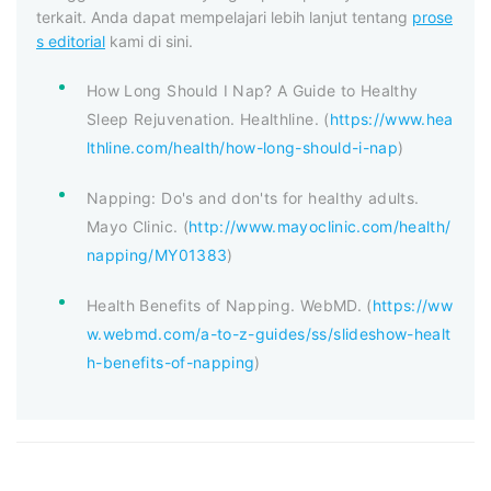
terkait. Anda dapat mempelajari lebih lanjut tentang
prose
s editorial
kami di sini.
How Long Should I Nap? A Guide to Healthy
Sleep Rejuvenation. Healthline. (
https://www.hea
lthline.com/health/how-long-should-i-nap
)
Napping: Do's and don'ts for healthy adults.
Mayo Clinic. (
http://www.mayoclinic.com/health/
napping/MY01383
)
Health Benefits of Napping. WebMD. (
https://ww
w.webmd.com/a-to-z-guides/ss/slideshow-healt
h-benefits-of-napping
)