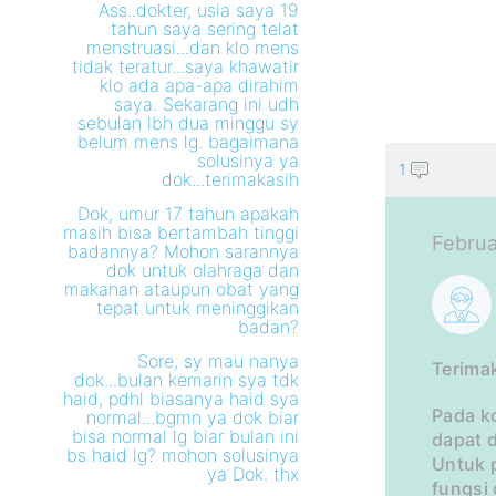
PER
Ass..dokter, usia saya 19
tahun saya sering telat
INI
menstruasi...dan klo mens
tidak teratur...saya khawatir
klo ada apa-apa dirahim
saya. Sekarang ini udh
sebulan lbh dua minggu sy
belum mens lg. bagaimana
solusinya ya
1
dok...terimakasih
Dok, umur 17 tahun apakah
masih bisa bertambah tinggi
Februa
badannya? Mohon sarannya
dok untuk olahraga dan
makanan ataupun obat yang
tepat untuk meninggikan
badan?
Sore, sy mau nanya
Terima
dok...bulan kemarin sya tdk
haid, pdhl biasanya haid sya
Pada ko
normal...bgmn ya dok biar
bisa normal lg biar bulan ini
dapat d
bs haid lg? mohon solusinya
Untuk 
ya Dok. thx
fungsi 