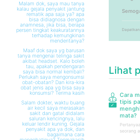
Malam dok, saya mau tanya
kalau gejala penyakit jantung
Semoga 
rematik apa saja ya? apa
bisa didiagnosa dengan
anamnesa, jika bisa, berapa
persen tingkat keakuratannya
Dapatkan 
terhadap kemungkinan
menderitanya?
Maaf dok saya yg barusan
tanya mengenai telinga sakit
akibat headset. Kalo boleh
tau, apakah pendengaran
Lihat 
saya bisa normal kembali?
Perlukah saya mengonsumsi
obat-obatan? Dan kira-kira
obat jenis apa yg bisa saya
konsumsi? Terima kasih
Cara m
tipis p
Salam dokter, waktu buang
air kecil saya merasakan
menghi
sakit dan gatal didalam
mata?
saluran kencingnya, lalu
keluar lendir kuning. Gejala
Pertanyaa
penyakit apa ya dok, dan
seorang a
bagaimana cara
mengobatinya? Terimakasih