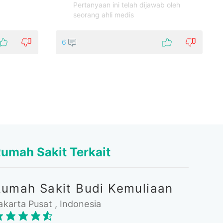
Pertanyaan ini telah dijawab oleh
seorang ahli medis
6
umah Sakit Terkait
Rumah Sakit Budi Kemuliaan
akarta Pusat , Indonesia