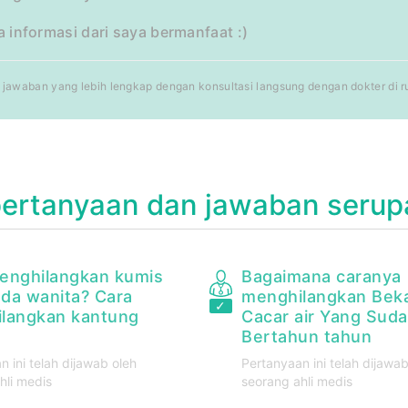
informasi dari saya bermanfaat :)
jawaban yang lebih lengkap dengan konsultasi langsung dengan dokter di rum
pertanyaan dan jawaban serup
enghilangkan kumis
Bagaimana caranya
ada wanita? Cara
menghilangkan Bek
langkan kantung
Cacar air Yang Sud
Bertahun tahun
n ini telah dijawab oleh
Pertanyaan ini telah dijawab
hli medis
seorang ahli medis