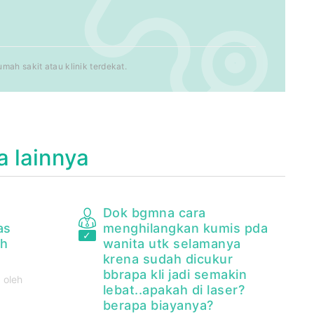
ah sakit atau klinik terdekat.
a lainnya
Dok bgmna cara
as
menghilangkan kumis pda
ah
wanita utk selamanya
krena sudah dicukur
bbrapa kli jadi semakin
 oleh
lebat..apakah di laser?
berapa biayanya?