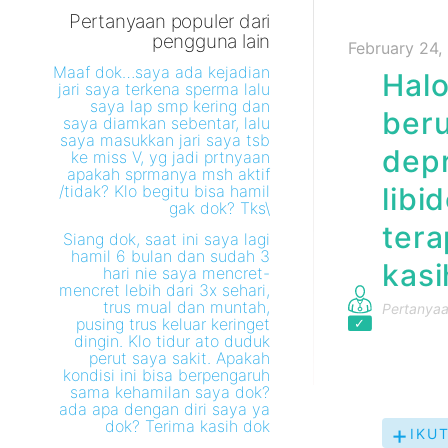
Pertanyaan populer dari
pengguna lain
February 24,
Maaf dok…saya ada kejadian
Halo
jari saya terkena sperma lalu
saya lap smp kering dan
ber
saya diamkan sebentar, lalu
saya masukkan jari saya tsb
dep
ke miss V, yg jadi prtnyaan
apakah sprmanya msh aktif
/tidak? Klo begitu bisa hamil
lib
gak dok? Tks\
tera
Siang dok, saat ini saya lagi
hamil 6 bulan dan sudah 3
kasi
hari nie saya mencret-
mencret lebih dari 3x sehari,
trus mual dan muntah,
Pertanyaan
pusing trus keluar keringet
dingin. Klo tidur ato duduk
perut saya sakit. Apakah
kondisi ini bisa berpengaruh
sama kehamilan saya dok?
ada apa dengan diri saya ya
dok? Terima kasih dok
IKUT