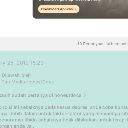
TANYAAN
10 Pertanyaan ini bermanf
ry 25, 2019 15:23
Dijawab oleh
Tim Medis HonestDocs
kasih sudah bertanya di honestdocs :)
ndisi ini sebaiknya pada kasus depresi anda coba konsu
igali lebih dalam untuk faktor-faktor yang mempengaruhi
penurunan libido sebaiknya tidak dilakukan untuk terap
organ anda ya..