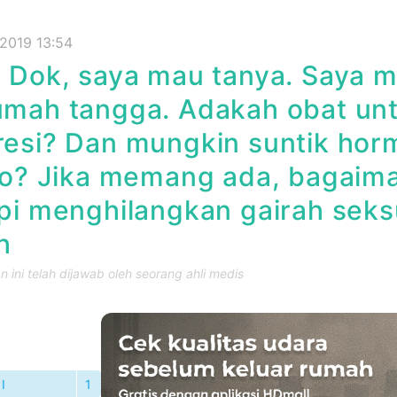
 2019 13:54
 Dok, saya mau tanya. Saya 
umah tangga. Adakah obat un
resi? Dan mungkin suntik ho
ido? Jika memang ada, bagai
pi menghilangkan gairah seks
h
 ini telah dijawab oleh seorang ahli medis
I
1