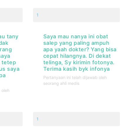
1
au tany
Saya mau nanya ini obat
dak
salep yang paling ampuh
urang
apa yaah dokter? Yang bisa
saya
cepat hilangnya. Di dekat
 tetep
telinga, Sy kirimin fotonya.
rus saya
Terima kasih byk infonya
pa
Pertanyaan ini telah dijawab oleh
seorang ahli medis
 oleh
1