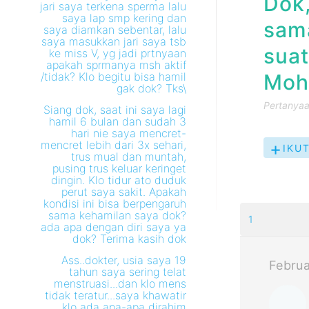
Dok,
jari saya terkena sperma lalu
saya lap smp kering dan
sama
saya diamkan sebentar, lalu
saya masukkan jari saya tsb
suat
ke miss V, yg jadi prtnyaan
apakah sprmanya msh aktif
/tidak? Klo begitu bisa hamil
Moho
gak dok? Tks\
Pertanyaan
Siang dok, saat ini saya lagi
hamil 6 bulan dan sudah 3
hari nie saya mencret-
mencret lebih dari 3x sehari,
IKU
trus mual dan muntah,
pusing trus keluar keringet
dingin. Klo tidur ato duduk
perut saya sakit. Apakah
kondisi ini bisa berpengaruh
sama kehamilan saya dok?
1
ada apa dengan diri saya ya
dok? Terima kasih dok
Ass..dokter, usia saya 19
Februa
tahun saya sering telat
menstruasi...dan klo mens
tidak teratur...saya khawatir
klo ada apa-apa dirahim