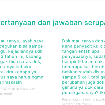
pertanyaan dan jawaban serup
au tanya…ayah saya
Dok mau tanya donk
 cegukan bisa sampe
kena penyakit kulit 
gu, kejadiannya sdh
tangan entah apa
 3 tahun ini, kadang
penyebabnya, suda
gak bisa nafas dok,
hampir 9 bulan dok.
ulutnya kebuka
beberapa kali berob
ira-kira kenapa ya
bahkan sudah disun
rus saya harus bgmn
sampe 5 kali, tapi g
erimakasih
perubahan juga dok
gimana ya dok cara
n ini telah dijawab oleh
penanganannya? tk
hli medis
Pertanyaan ini telah dijawab
seorang ahli medis