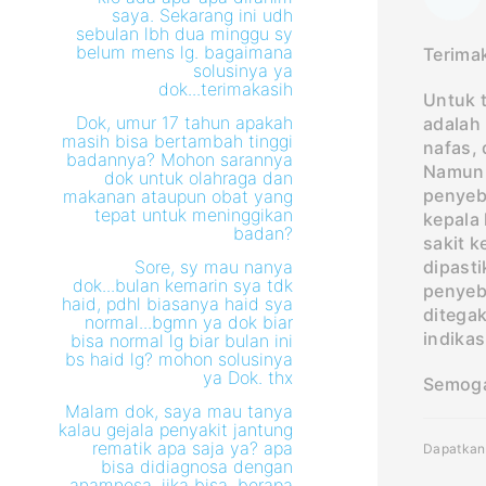
saya. Sekarang ini udh
sebulan lbh dua minggu sy
belum mens lg. bagaimana
Terima
solusinya ya
dok...terimakasih
Untuk t
Dok, umur 17 tahun apakah
adalah
masih bisa bertambah tinggi
nafas, 
badannya? Mohon sarannya
Namun b
dok untuk olahraga dan
penyeb
makanan ataupun obat yang
tepat untuk meninggikan
kepala
badan?
sakit k
Sore, sy mau nanya
dipast
dok...bulan kemarin sya tdk
penyeb
haid, pdhl biasanya haid sya
ditegak
normal...bgmn ya dok biar
indikas
bisa normal lg biar bulan ini
bs haid lg? mohon solusinya
ya Dok. thx
Semoga
Malam dok, saya mau tanya
kalau gejala penyakit jantung
rematik apa saja ya? apa
Dapatkan 
bisa didiagnosa dengan
anamnesa, jika bisa, berapa