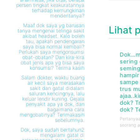
persen tingkat keakuratannya
terhadap kemungkinan
menderitanya?
Maaf dok saya yg barusan
Lihat 
tanya mengenai telinga sakit
akibat headset. Kalo boleh
tau, apakah pendengaran
saya bisa normal kembali?
Perlukah saya mengonsumsi
Dok…m
obat-obatan? Dan kira-kira
sering
obat jenis apa yg bisa saya
konsumsi? Terima kasih
seming
hampir
Salam dokter, waktu buang
sampe 
air kecil saya merasakan
sakit dan gatal didalam
trus m
saluran kencingnya, lalu
ajaa..k
keluar lendir kuning. Gejala
dok? T
penyakit apa ya dok, dan
bagaimana cara
dok? T
mengobatinya? Terimakasih
Pertanyaa
sebelumnya.
seorang a
Dok, saya sudah bertahun2
mengalami gatal di