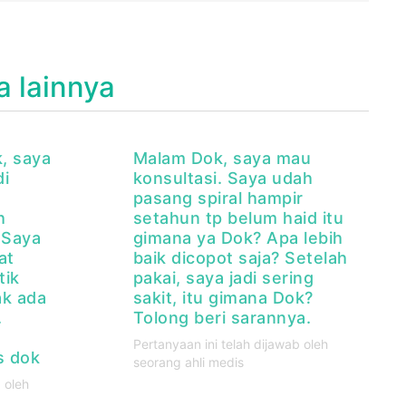
a lainnya
, saya
Malam Dok, saya mau
di
konsultasi. Saya udah
pasang spiral hampir
h
setahun tp belum haid itu
 Saya
gimana ya Dok? Apa lebih
at
baik dicopot saja? Setelah
tik
pakai, saya jadi sering
ak ada
sakit, itu gimana Dok?
.
Tolong beri sarannya.
Pertanyaan ini telah dijawab oleh
s dok
seorang ahli medis
 oleh