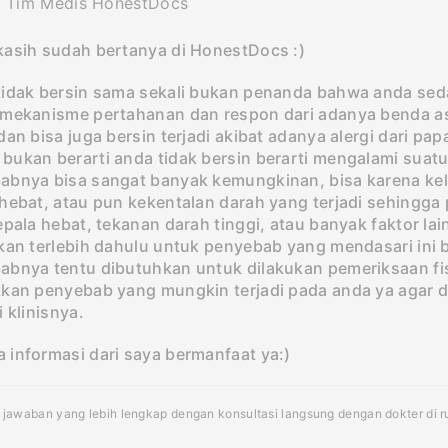
Tim Medis HonestDocs
kasih sudah bertanya di HonestDocs :)
idak bersin sama sekali bukan penanda bahwa anda sedang
 mekanisme pertahanan dan respon dari adanya benda a
dan bisa juga bersin terjadi akibat adanya alergi dari 
ukan berarti anda tidak bersin berarti mengalami suatu
abnya bisa sangat banyak kemungkinan, bisa karena kel
 hebat, atau pun kekentalan darah yang terjadi sehingg
epala hebat, tekanan darah tinggi, atau banyak faktor l
ikan terlebih dahulu untuk penyebab yang mendasari ini
abnya tentu dibutuhkan untuk dilakukan pemeriksaan fi
kan penyebab yang mungkin terjadi pada anda ya agar da
i klinisnya.
 informasi dari saya bermanfaat ya:)
jawaban yang lebih lengkap dengan konsultasi langsung dengan dokter di rum