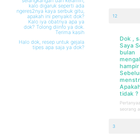
selangkangan dan kelamin,
kalo digaruk seperti ada
ngeres2nya kaya serbuk gitu,
apakah ini penyakit dok?
12
Kalo iya obatnya apa ya
dok? Tolong diinfo ya dok.
Terima kasih
Dok , 
Halo dok, resep untuk gejala
Saya S
tipes apa saja ya dok?
bulan
mengal
hampir 
Sebelu
menstru
Apakah
tidak ?
Pertanyaa
seorang a
3