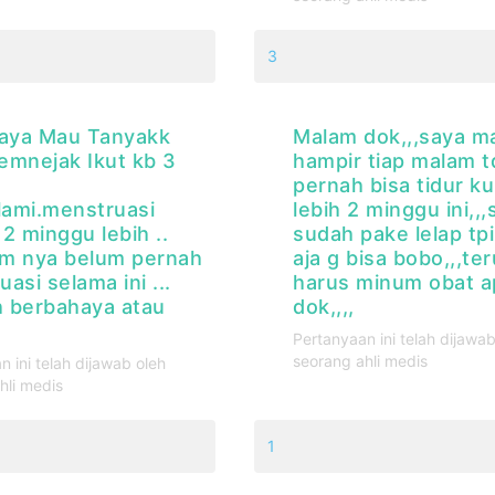
3
saya Mau Tanyakk
Malam dok,,,saya m
emnejak Ikut kb 3
hampir tiap malam t
pernah bisa tidur k
ami.menstruasi
lebih 2 minggu ini,,,
2 minggu lebih ..
sudah pake lelap tpi
m nya belum pernah
aja g bisa bobo,,,te
asi selama ini ...
harus minum obat a
 berbahaya atau
dok,,,,
Pertanyaan ini telah dijawab
seorang ahli medis
n ini telah dijawab oleh
hli medis
1