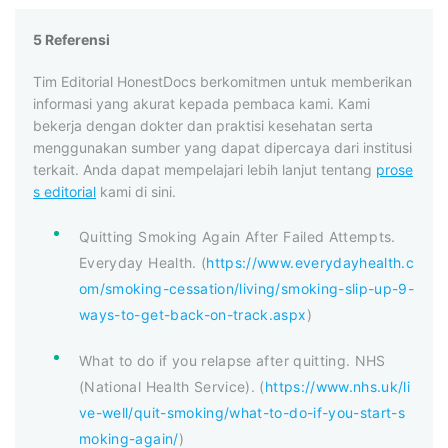
5 Referensi
Tim Editorial HonestDocs berkomitmen untuk memberikan
informasi yang akurat kepada pembaca kami. Kami
bekerja dengan dokter dan praktisi kesehatan serta
menggunakan sumber yang dapat dipercaya dari institusi
terkait. Anda dapat mempelajari lebih lanjut tentang
prose
s editorial
kami di sini.
Quitting Smoking Again After Failed Attempts.
Everyday Health. (
https://www.everydayhealth.c
om/smoking-cessation/living/smoking-slip-up-9-
ways-to-get-back-on-track.aspx
)
What to do if you relapse after quitting. NHS
(National Health Service). (
https://www.nhs.uk/li
ve-well/quit-smoking/what-to-do-if-you-start-s
moking-again/
)