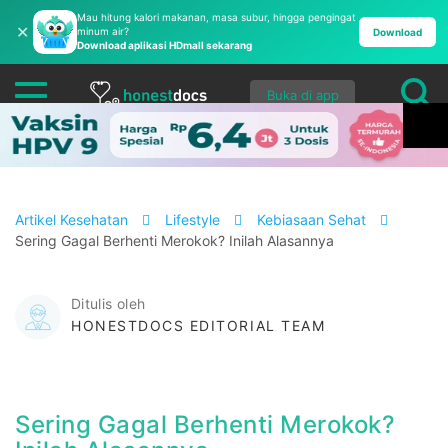
Mau hitung kalori makanan, masa subur, hingga pengingat
✕
minum air?
Download
Download aplikasi HDmall sekarang
Buka di app
Artikel Kesehatan
Lifestyle
Kebiasaan Sehat
Sering Gagal Berhenti Merokok? Inilah Alasannya
Ditulis oleh
HONESTDOCS EDITORIAL TEAM
Sering Gagal Berhenti Merokok?