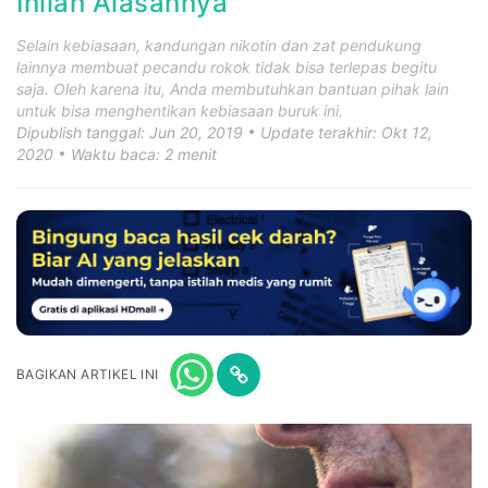
Inilah Alasannya
Selain kebiasaan, kandungan nikotin dan zat pendukung
lainnya membuat pecandu rokok tidak bisa terlepas begitu
saja. Oleh karena itu, Anda membutuhkan bantuan pihak lain
untuk bisa menghentikan kebiasaan buruk ini.
Dipublish tanggal: Jun 20, 2019
Update terakhir: Okt 12,
2020
Waktu baca: 2 menit
BAGIKAN ARTIKEL INI