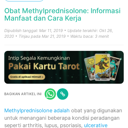
Obat Methylprednisolone: Informasi
Manfaat dan Cara Kerja
Dipublish tanggal: Mar 11, 2019
Update terakhir: Okt 26,
2020
Tinjau pada Mar 21, 2019
Waktu baca: 3 menit
BAGIKAN ARTIKEL INI
Methylprednisolone adalah
obat yang digunakan
untuk menangani beberapa kondisi peradangan
seperti arthritis, lupus, psoriasis,
ulcerative