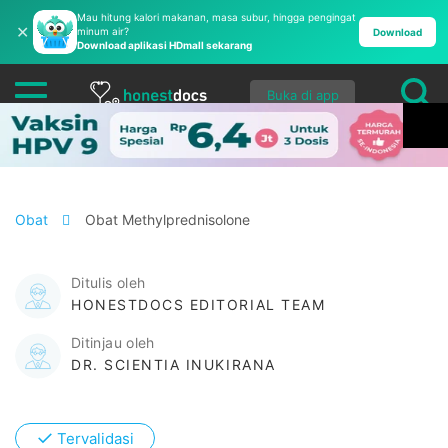
Mau hitung kalori makanan, masa subur, hingga pengingat
✕
minum air?
Download
Download aplikasi HDmall sekarang
Buka di app
Obat
Obat Methylprednisolone
Ditulis oleh
HONESTDOCS EDITORIAL TEAM
Ditinjau oleh
DR. SCIENTIA INUKIRANA
✓
Tervalidasi