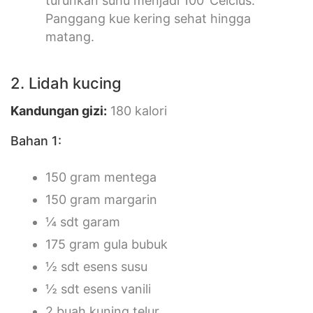
turunkan suhu menjadi 100°Celcius.
Panggang kue kering sehat hingga
matang.
2. Lidah kucing
Kandungan giz
i:
180 kalori
Bahan 1:
150 gram mentega
150 gram margarin
¼ sdt garam
175 gram gula bubuk
½ sdt esens susu
½ sdt esens vanili
2 buah kuning telur