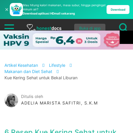
Mau hitung kalori makanan, masa subur, hingga pengingat
✕
minum air?
Download
Download aplikasi HDmall sekarang
Buka di app
Artikel Kesehatan
Lifestyle
Makanan dan Diet Sehat
Kue Kering Sehat untuk Bekal Liburan
Ditulis oleh
ADELIA MARISTA SAFITRI, S.K.M
6 Resep Kue Kering Sehat untuk