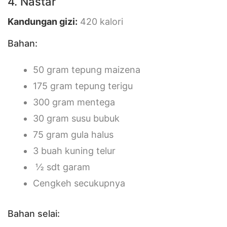
4. Nastar
Kandungan giz
i:
420 kalori
Bahan:
50 gram tepung maizena
175 gram tepung terigu
300 gram mentega
30 gram susu bubuk
75 gram gula halus
3 buah kuning telur
½ sdt garam
Cengkeh secukupnya
Bahan selai: