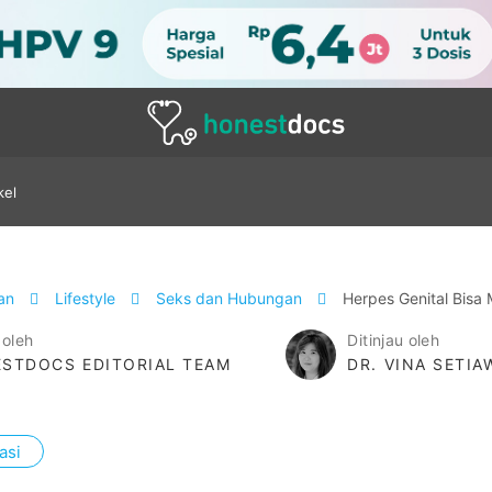
kel
tan
Lifestyle
Seks dan Hubungan
Herpes Genital Bisa 
 oleh
Ditinjau oleh
STDOCS EDITORIAL TEAM
DR. VINA SETI
asi