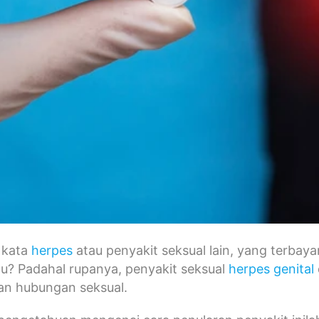
 kata
herpes
atau penyakit seksual lain, yang terbay
u? Padahal rupanya, penyakit seksual
herpes genital
gan hubungan seksual.