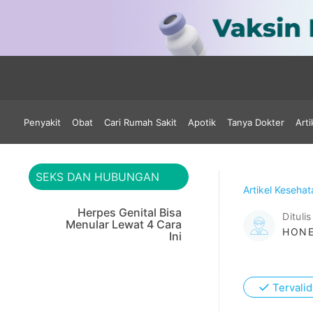
Penyakit
Obat
Cari Rumah Sakit
Apotik
Tanya Dokter
Arti
SEKS DAN HUBUNGAN
Artikel Keseha
Herpes Genital Bisa
Ditulis
Menular Lewat 4 Cara
HONE
Ini
✓
Tervalid