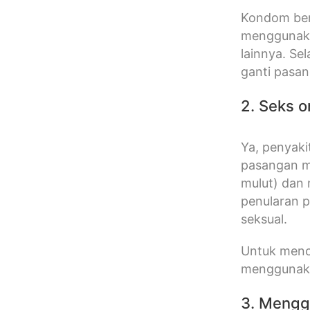
Kondom ber
menggunaka
lainnya. Sel
ganti pasa
2. Seks o
Ya, penyaki
pasangan m
mulut) dan 
penularan p
seksual.
Untuk mence
menggunakan
3. Mengg