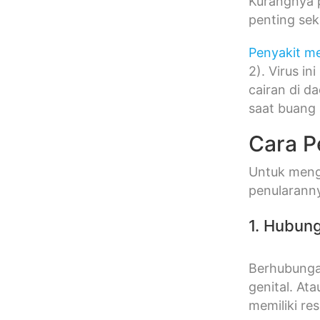
Kurangnya p
penting sek
Penyakit m
2). Virus i
cairan di d
saat buang 
Cara P
Untuk mengh
penularann
1. Hubun
Berhubunga
genital. Ata
memiliki r