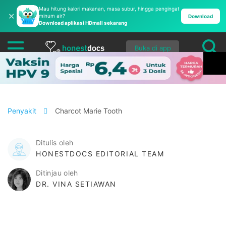
Mau hitung kalori makanan, masa subur, hingga pengingat
✕
minum air?
Download
Download aplikasi HDmall sekarang
Buka di app
Penyakit
Charcot Marie Tooth
Ditulis oleh
HONESTDOCS EDITORIAL TEAM
Ditinjau oleh
DR. VINA SETIAWAN