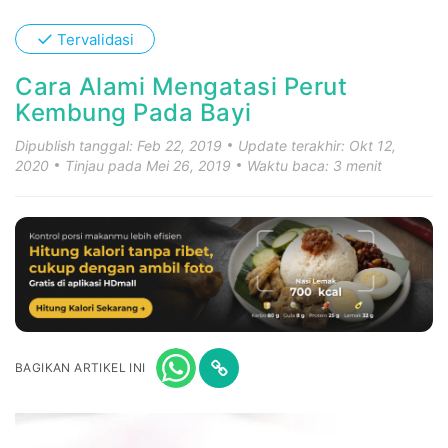
✓
Tervalidasi
Cara Alami Mengatasi Perut
Kembung Pada Bayi
Dipublish tanggal: Feb 22, 2019
Update terakhir: Okt 12,
2020
Tinjau pada Mei 26, 2019
Waktu baca: 3 menit
BAGIKAN ARTIKEL INI