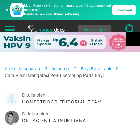
Mau hitung kalori makanan, masa subur, hingga pengingat
✕
minum air?
Download
Download aplikasi HDmall sekarang
Buka di app
Artikel Kesehatan
Keluarga
Bayi Baru Lahir
Cara Alami Mengatasi Perut Kembung Pada Bayi
Ditulis oleh
HONESTDOCS EDITORIAL TEAM
Ditinjau oleh
DR. SCIENTIA INUKIRANA